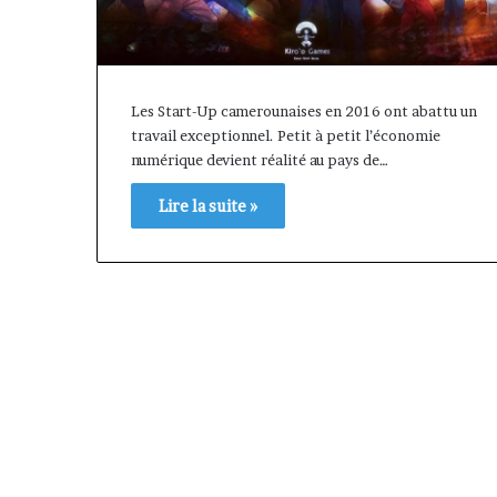
Les Start-Up camerounaises en 2016 ont abattu un
travail exceptionnel. Petit à petit l’économie
numérique devient réalité au pays de…
Lire la suite »
Afri
Insurance
et
AfriLife
il y a 7 jours
Insurance
Afri Insurance et AfriLife
: