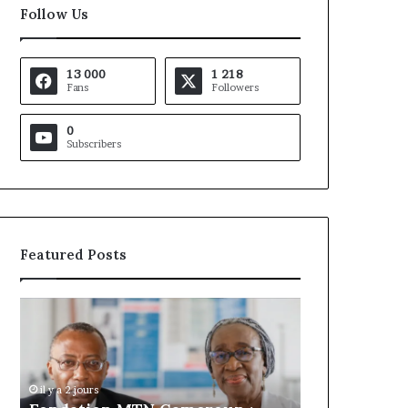
Follow Us
13 000
1 218
Fans
Followers
0
Subscribers
Featured Posts
Gaëtan
Debuchy
à
la
tête
d’Advans