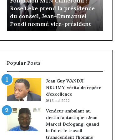
N Cameroun :
il y a 4 jours
Cameroun
nd la présidence
Gaëtan Debuchy à la tête
:
Jean-Emmanuel
d’Advans Cameroun : le choix
le
vice-président
de la croissance sous discipli
choix
de
la
croissance
sous
discipline
Popular Posts
Jean Guy WANDJI
NKUIMY, véritable repère
d’excellence
13 mai 2022
Vendeur ambulant au
destin fantastique : Jean
Marcel Defogang, quand
la foi et le travail
transcendent l’homme