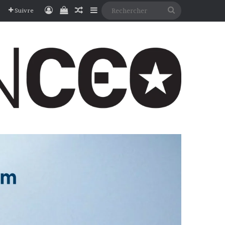
Connexion
Voir votre panier
Article Aléatoire
Sidebar (barre latérale)
Rechercher
Suivre