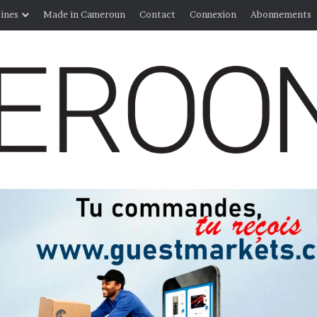
ines
Made in Cameroun
Contact
Connexion
Abonnements