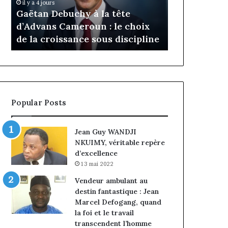
Daya Tchangoum passe de
Insura
Tchangoum
Philippe
l’expérience client à la
nommé
passe
Kanga
choix
conquête du marché des
intéri
de
nommé
cipline
entreprises
Norbe
l’expérience
Directeur
client
Général
à
par
la
intérim,
conquête
fin
du
de
Popular Posts
marché
mandat
des
pour
entreprises
Norbert
Jean Guy WANDJI
Ngniwake
NKUIMY, véritable repère
d’excellence
13 mai 2022
Vendeur ambulant au
destin fantastique : Jean
Marcel Defogang, quand
la foi et le travail
transcendent l’homme