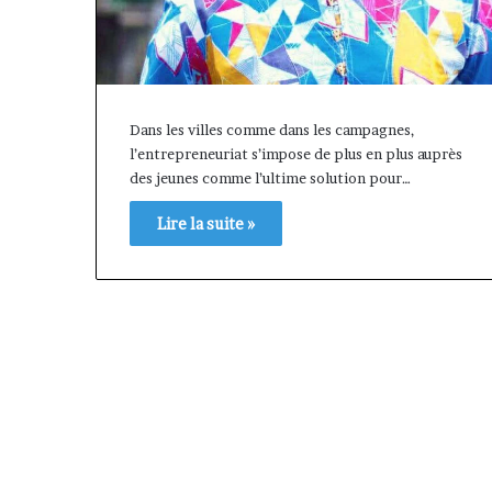
Dans les villes comme dans les campagnes,
l’entrepreneuriat s’impose de plus en plus auprès
des jeunes comme l’ultime solution pour…
Lire la suite »
« Cette
Fondation
plateforme
MTN
va
Cameroun
contribuer
:
il y a 1 semaine
à
Rose
« Cette plateforme va
il y a 1 jour
faire
Leke