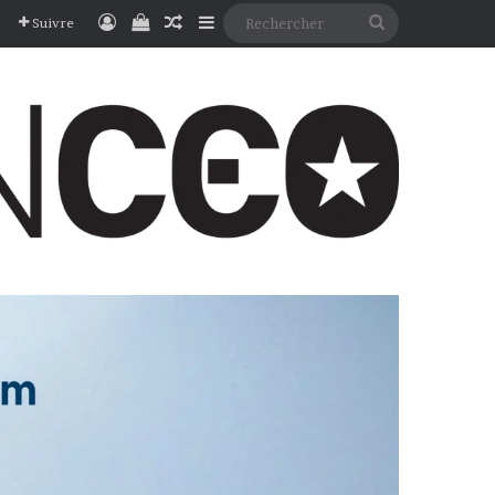
Connexion
Voir votre panier
Article Aléatoire
Sidebar (barre latérale)
Rechercher
Suivre