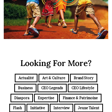
Looking For More?
Actualité
Art & Culture
Brand Story
Business
CEO Legends
CEO Lifestyle
Diaspora
Expertise
Finance & Patrimoine
Flash
Initiative
Interview
Jeune Talent