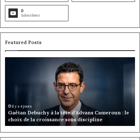
0
Subscribers
Featured Posts
Gaëtan
M
Debuchy
Bu
à
:
la
Ma
tête
Ro
d’Advans
Da
Cameroun
Tc
:
pa
il y a 4 jours
Gaëtan Debuchy à la tête d’Advans Cameroun : le
le
de
choix de la croissance sous discipline
choix
l’
de
cl
la
à
croissance
la