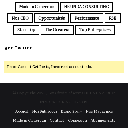
Made In Cameroun
NKUNDA CONSULTING
Nos CEO
Opportunités
Performance
RSE
Start Top
The Greatest
Top Entreprises
@on Twitter
Error Can not Get Posts, Incorrect account info.
© Copyright 2026, Tous droits réservés NKUNDA AFRICA
INNOVATION GROUP SARL
Accueil
Nos Rubriques
Brand Story
Nos Magazines
Made in Cameroun
Contact
Connexion
Abonnements