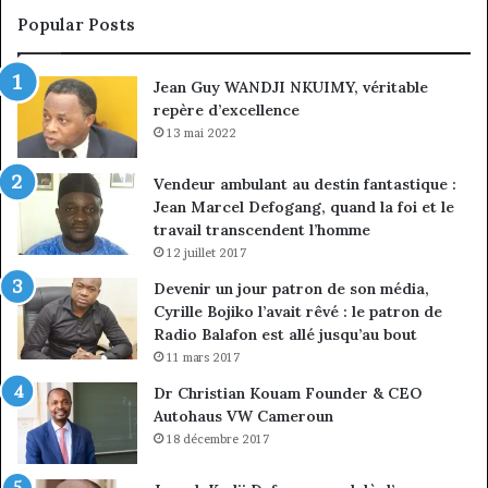
sous
co
Popular Posts
discipline
du
ma
Jean Guy WANDJI NKUIMY, véritable
de
repère d’excellence
en
13 mai 2022
Vendeur ambulant au destin fantastique :
Jean Marcel Defogang, quand la foi et le
travail transcendent l’homme
12 juillet 2017
Devenir un jour patron de son média,
Cyrille Bojiko l’avait rêvé : le patron de
Radio Balafon est allé jusqu’au bout
11 mars 2017
Dr Christian Kouam Founder & CEO
Autohaus VW Cameroun
18 décembre 2017