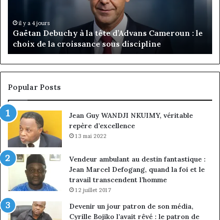
d’Advans
Da
Cameroun
Tc
:
pa
il y a 4 jours
Gaëtan Debuchy à la tête d’Advans Cameroun : le
le
de
choix de la croissance sous discipline
choix
l’
de
cl
la
à
croissance
la
sous
co
Popular Posts
discipline
du
ma
Jean Guy WANDJI NKUIMY, véritable
de
repère d’excellence
en
13 mai 2022
Vendeur ambulant au destin fantastique :
Jean Marcel Defogang, quand la foi et le
travail transcendent l’homme
12 juillet 2017
Devenir un jour patron de son média,
Cyrille Bojiko l’avait rêvé : le patron de