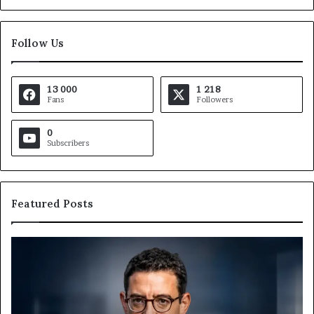
Follow Us
13 000
1 218
Fans
Followers
0
Subscribers
Featured Posts
Gaëtan
M
Debuchy
Bu
à
:
la
Ma
tête
Ro