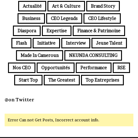
Actualité
Art & Culture
Brand Story
Business
CEO Legends
CEO Lifestyle
Diaspora
Expertise
Finance & Patrimoine
Flash
Initiative
Interview
Jeune Talent
Made In Cameroun
NKUNDA CONSULTING
Nos CEO
Opportunités
Performance
RSE
Start Top
The Greatest
Top Entreprises
@on Twitter
Error Can not Get Posts, Incorrect account info.