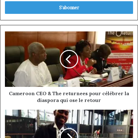
adresse
Email
Cameroon
CEO
&
The
returnees
pour
célébrer
la
diaspora
qui
Cameroon CEO & The returnees pour célébrer la
ose
diaspora qui ose le retour
le
retour
Alain
Martial
Tapolo:
belle