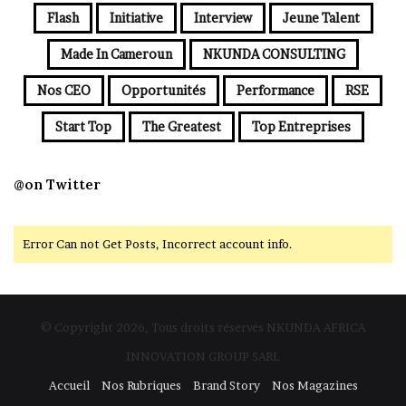
Flash
Initiative
Interview
Jeune Talent
Made In Cameroun
NKUNDA CONSULTING
Nos CEO
Opportunités
Performance
RSE
Start Top
The Greatest
Top Entreprises
@on Twitter
Error Can not Get Posts, Incorrect account info.
© Copyright 2026, Tous droits réservés NKUNDA AFRICA
INNOVATION GROUP SARL
Accueil
Nos Rubriques
Brand Story
Nos Magazines