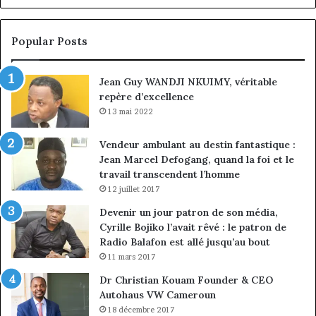
Jean-
la
Emmanuel
cr
Pondi
so
Popular Posts
nommé
di
vice-
Jean Guy WANDJI NKUIMY, véritable
président
repère d’excellence
13 mai 2022
Vendeur ambulant au destin fantastique :
Jean Marcel Defogang, quand la foi et le
travail transcendent l’homme
12 juillet 2017
Devenir un jour patron de son média,
Cyrille Bojiko l’avait rêvé : le patron de
Radio Balafon est allé jusqu’au bout
11 mars 2017
Dr Christian Kouam Founder & CEO
Autohaus VW Cameroun
18 décembre 2017