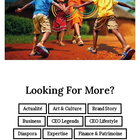
Looking For More?
Actualité
Art & Culture
Brand Story
Business
CEO Legends
CEO Lifestyle
Diaspora
Expertise
Finance & Patrimoine