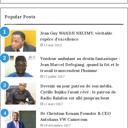
Jean-
la
Emmanuel
cr
Pondi
so
Popular Posts
nommé
di
vice-
Jean Guy WANDJI NKUIMY, véritable
président
repère d’excellence
13 mai 2022
Vendeur ambulant au destin fantastique :
Jean Marcel Defogang, quand la foi et le
travail transcendent l’homme
12 juillet 2017
Devenir un jour patron de son média,
Cyrille Bojiko l’avait rêvé : le patron de
Radio Balafon est allé jusqu’au bout
11 mars 2017
Dr Christian Kouam Founder & CEO
Autohaus VW Cameroun
18 décembre 2017