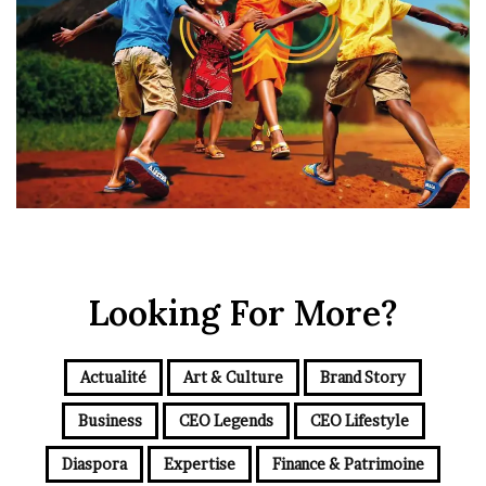
Looking For More?
Actualité
Art & Culture
Brand Story
Business
CEO Legends
CEO Lifestyle
Diaspora
Expertise
Finance & Patrimoine