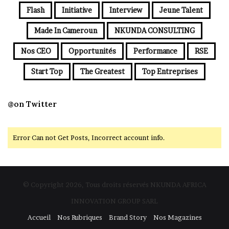
Flash
Initiative
Interview
Jeune Talent
Made In Cameroun
NKUNDA CONSULTING
Nos CEO
Opportunités
Performance
RSE
Start Top
The Greatest
Top Entreprises
@on Twitter
Error Can not Get Posts, Incorrect account info.
© Copyright 2026, Tous droits réservés NKUNDA AFRICA
INNOVATION GROUP SARL
Accueil
Nos Rubriques
Brand Story
Nos Magazines