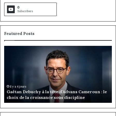
0
Subscribers
Featured Posts
Gaëtan
M
Debuchy
Bu
à
:
la
Ma
tête
Ro
d’Advans
Da
Cameroun
Tc
:
pa
il y a 4 jours
Gaëtan Debuchy à la tête d’Advans Cameroun : le
le
de
choix de la croissance sous discipline
choix
l’
de
cl
la
à
croissance
la