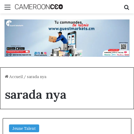
Menu
R
Accueil
/
sarada nya
sarada nya
Jeune Talent