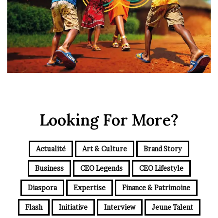
Looking For More?
Actualité
Art & Culture
Brand Story
Business
CEO Legends
CEO Lifestyle
Diaspora
Expertise
Finance & Patrimoine
Flash
Initiative
Interview
Jeune Talent