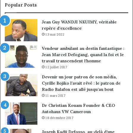
sous
co
Popular Posts
discipline
du
ma
Jean Guy WANDJI NKUIMY, véritable
de
repère d’excellence
en
13 mai 2022
Vendeur ambulant au destin fantastique :
Jean Marcel Defogang, quand la foi et le
travail transcendent l’homme
12 juillet 2017
Devenir un jour patron de son média,
Cyrille Bojiko l’avait rêvé : le patron de
Radio Balafon est allé jusqu’au bout
11 mars 2017
Dr Christian Kouam Founder & CEO
Autohaus VW Cameroun
18 décembre 2017
Joseph Kadji Defosso, au-delà d’une