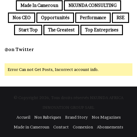
Made In Cameroun
NKUNDA CONSULTING
Nos CEO
Opportunités
Performance
RSE
Start Top
The Greatest
Top Entreprises
@on Twitter
Error Can not Get Posts, Incorrect account info.
© Copyright 2026, Tous droits réservés NKUNDA AFRICA
INNOVATION GROUP SARL
Accueil
Nos Rubriques
Brand Story
Nos Magazines
Made in Cameroun
Contact
Connexion
Abonnements