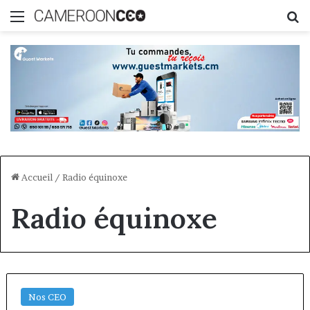
Menu
R
Accueil
/
Radio équinoxe
Radio équinoxe
Nos CEO