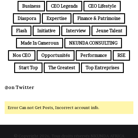
Business
CEO Legends
CEO Lifestyle
Diaspora
Expertise
Finance & Patrimoine
Flash
Initiative
Interview
Jeune Talent
Made In Cameroun
NKUNDA CONSULTING
Nos CEO
Opportunités
Performance
RSE
Start Top
The Greatest
Top Entreprises
@on Twitter
Error Can not Get Posts, Incorrect account info.
© Copyright 2026, Tous droits réservés NKUNDA AFRICA