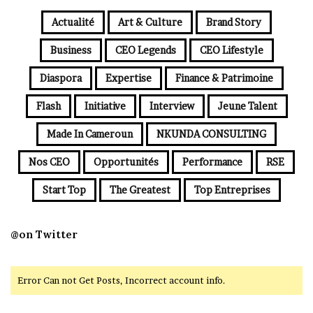
Actualité
Art & Culture
Brand Story
Business
CEO Legends
CEO Lifestyle
Diaspora
Expertise
Finance & Patrimoine
Flash
Initiative
Interview
Jeune Talent
Made In Cameroun
NKUNDA CONSULTING
Nos CEO
Opportunités
Performance
RSE
Start Top
The Greatest
Top Entreprises
@on Twitter
Error Can not Get Posts, Incorrect account info.