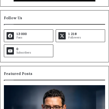
Follow Us
13 000
1 218
Fans
Followers
0
Subscribers
Featured Posts
Gaëtan
M
Debuchy
Bu
à
:
la
Ma
tête
Ro