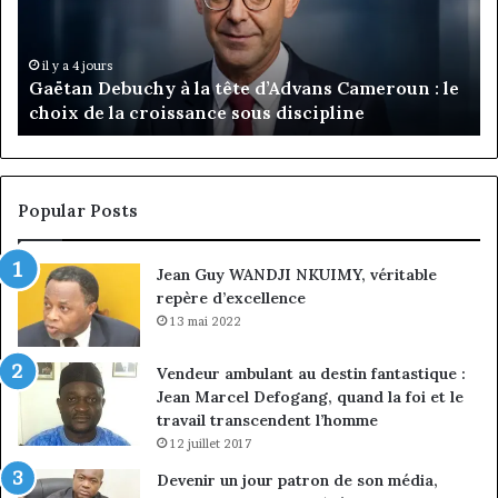
d’Advans
Da
Cameroun
Tc
:
pa
il y a 4 jours
Gaëtan Debuchy à la tête d’Advans Cameroun : le
le
de
choix de la croissance sous discipline
choix
l’
de
cl
la
à
croissance
la
sous
co
Popular Posts
discipline
du
ma
Jean Guy WANDJI NKUIMY, véritable
de
repère d’excellence
en
13 mai 2022
Vendeur ambulant au destin fantastique :
Jean Marcel Defogang, quand la foi et le
travail transcendent l’homme
12 juillet 2017
Devenir un jour patron de son média,