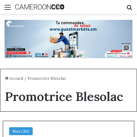
Menu
R
Accueil
/
Promotrice Blesolac
Promotrice Blesolac
Nos CEO