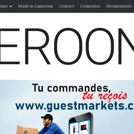
ines
Made in Cameroun
Contact
Connexion
Abonnements