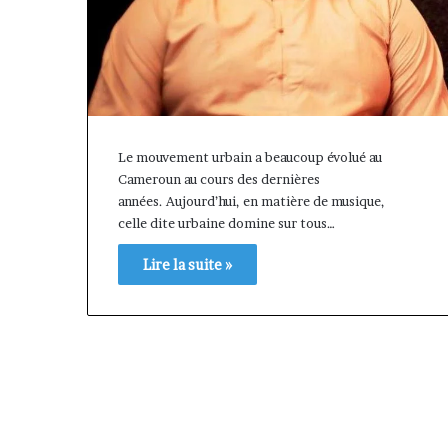
Le mouvement urbain a beaucoup évolué au
Cameroun au cours des dernières
années. Aujourd’hui, en matière de musique,
celle dite urbaine domine sur tous…
Lire la suite »
« Cette
plateforme
va
contribuer
il y a 1 semaine
à
« Cette plateforme va
faire