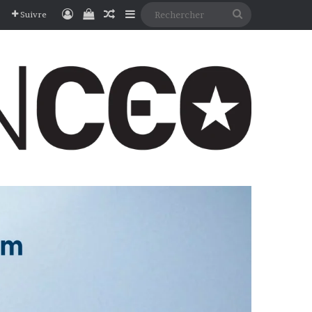
Connexion
Voir votre panier
Article Aléatoire
Sidebar (barre latérale)
Rechercher
Suivre