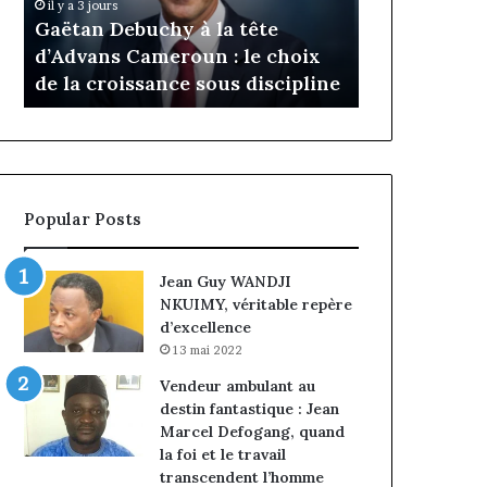
Daya Tchangoum pa
a 3 jours
oun
Tchangoum
tan Debuchy à la tête
l’expérience client à
passe
dvans Cameroun : le choix
conquête du march
de
a croissance sous discipline
entreprises
l’expérience
client
à
nce
la
conquête
ine
du
Popular Posts
marché
des
entreprises
Jean Guy WANDJI
NKUIMY, véritable repère
d’excellence
13 mai 2022
Vendeur ambulant au
destin fantastique : Jean
Marcel Defogang, quand
la foi et le travail
transcendent l’homme