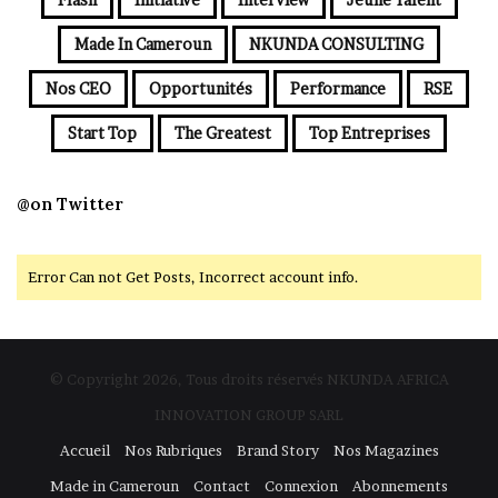
Made In Cameroun
NKUNDA CONSULTING
Nos CEO
Opportunités
Performance
RSE
Start Top
The Greatest
Top Entreprises
@on Twitter
Error Can not Get Posts, Incorrect account info.
© Copyright 2026, Tous droits réservés NKUNDA AFRICA
INNOVATION GROUP SARL
Accueil
Nos Rubriques
Brand Story
Nos Magazines
Made in Cameroun
Contact
Connexion
Abonnements