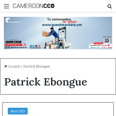
Menu
R
Accueil
/
Patrick Ebongue
Patrick Ebongue
Nos CEO