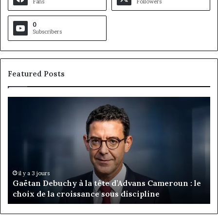
Fans
Followers
0
Subscribers
Featured Posts
Gaëtan
M
Debuchy
Bu
à
:
la
Ma
tête
Ro
d’Advans
Da
Cameroun
Tc
:
pa
il y a 3 jours
Gaëtan Debuchy à la tête d’Advans Cameroun : le
le
de
choix de la croissance sous discipline
choix
l’
de
cl
la
à