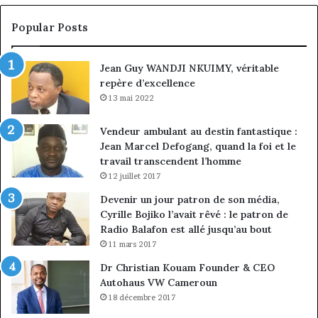
croissance
la
sous
co
Popular Posts
discipline
du
ma
Jean Guy WANDJI NKUIMY, véritable
de
repère d’excellence
en
13 mai 2022
Vendeur ambulant au destin fantastique :
Jean Marcel Defogang, quand la foi et le
travail transcendent l’homme
12 juillet 2017
Devenir un jour patron de son média,
Cyrille Bojiko l’avait rêvé : le patron de
Radio Balafon est allé jusqu’au bout
11 mars 2017
Dr Christian Kouam Founder & CEO
Autohaus VW Cameroun
18 décembre 2017