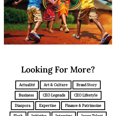
Looking For More?
Actualité
Art & Culture
Brand Story
Business
CEO Legends
CEO Lifestyle
Diaspora
Expertise
Finance & Patrimoine
Flash
Initiative
Interview
Jeune Talent