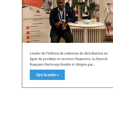
Leader de l’édition de solutions de distribution en
ligne de produits et services financiers, la fintech
française Particeep fondée et dirigée par…
Lire la suite »
« Cette
Fondation
plateforme
MTN
va
Cameroun
contribuer
:
il y a 1 semaine
à
Rose
« Cette plateforme va
il y a 19 heures
faire
Leke