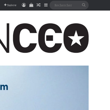
Connexion
Voir votre panier
Article Aléatoire
Sidebar (barre latérale)
Rechercher
Suivre