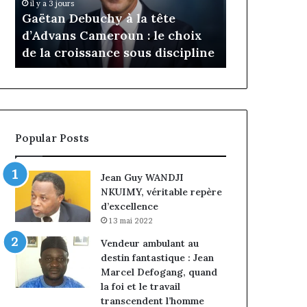
Daya Tchangoum passe de
Insurance
Tchangoum
Philippe
l’expérience client à la
nommé Di
passe
Kanga
ix
conquête du marché des
intérim, 
de
nommé
line
entreprises
Norbert 
l’expérience
Directeur
client
Général
à
par
la
intérim,
conquête
fin
du
de
Popular Posts
marché
mandat
des
pour
entreprises
Norbert
Jean Guy WANDJI
Ngniwake
NKUIMY, véritable repère
d’excellence
13 mai 2022
Vendeur ambulant au
destin fantastique : Jean
Marcel Defogang, quand
la foi et le travail
transcendent l’homme