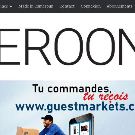
ines
Made in Cameroun
Contact
Connexion
Abonnements