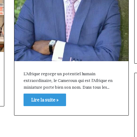
L’Afrique regorge un potentiel humain
extraordinaire, le Cameroun qui est l’Afrique en
miniature porte bien son nom. Dans tous les…
Lire la suite »
Gaëtan
Debuchy
à
la
tête
d’Advans