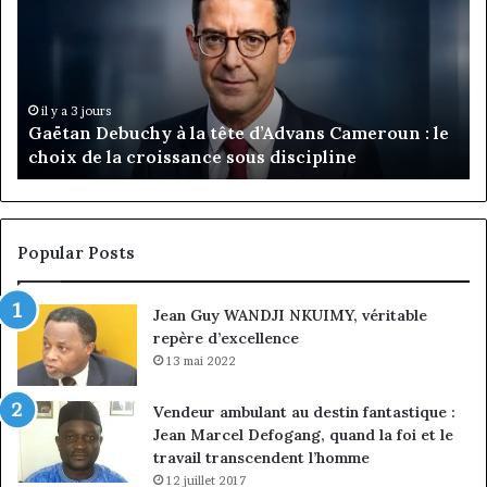
la
Ma
tête
Ro
d’Advans
Da
Cameroun
Tc
:
pa
il y a 3 jours
Gaëtan Debuchy à la tête d’Advans Cameroun : le
le
de
choix de la croissance sous discipline
choix
l’
de
cl
la
à
croissance
la
sous
co
Popular Posts
discipline
du
ma
Jean Guy WANDJI NKUIMY, véritable
de
repère d’excellence
en
13 mai 2022
Vendeur ambulant au destin fantastique :
Jean Marcel Defogang, quand la foi et le
travail transcendent l’homme
12 juillet 2017