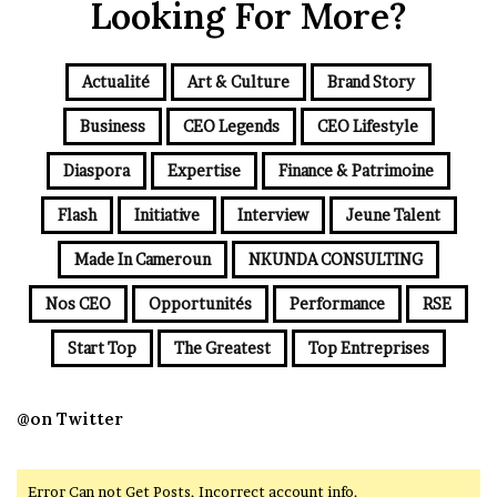
Looking For More?
Actualité
Art & Culture
Brand Story
Business
CEO Legends
CEO Lifestyle
Diaspora
Expertise
Finance & Patrimoine
Flash
Initiative
Interview
Jeune Talent
Made In Cameroun
NKUNDA CONSULTING
Nos CEO
Opportunités
Performance
RSE
Start Top
The Greatest
Top Entreprises
@on Twitter
Error Can not Get Posts, Incorrect account info.