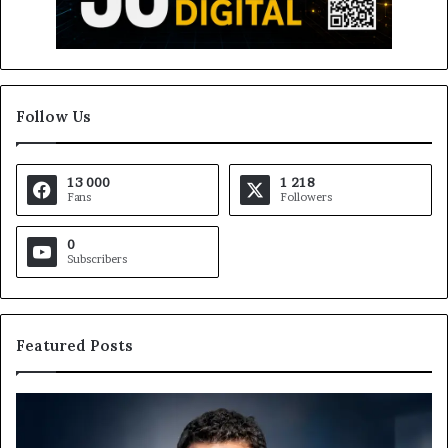
Follow Us
13 000
1 218
Fans
Followers
0
Subscribers
Featured Posts
Gaëtan
M
Debuchy
Bu
à
: