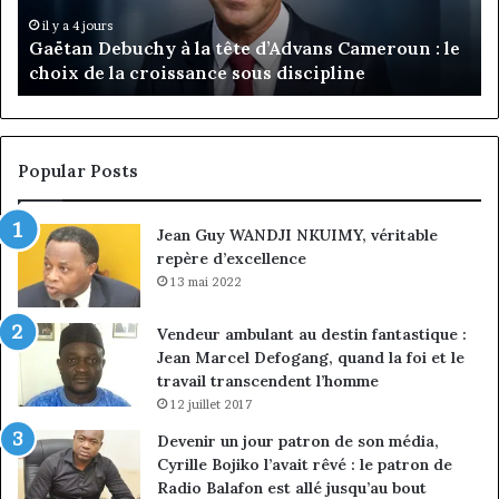
Cameroun
Tc
:
pa
il y a 4 jours
Gaëtan Debuchy à la tête d’Advans Cameroun : le
le
de
choix de la croissance sous discipline
choix
l’
de
cl
la
à
croissance
la
sous
co
Popular Posts
discipline
du
ma
Jean Guy WANDJI NKUIMY, véritable
de
repère d’excellence
en
13 mai 2022
Vendeur ambulant au destin fantastique :
Jean Marcel Defogang, quand la foi et le
travail transcendent l’homme
12 juillet 2017
Devenir un jour patron de son média,
Cyrille Bojiko l’avait rêvé : le patron de
Radio Balafon est allé jusqu’au bout