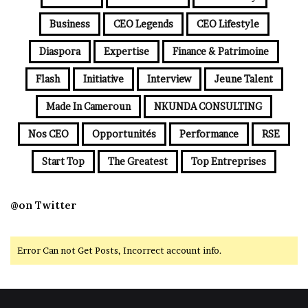
Business
CEO Legends
CEO Lifestyle
Diaspora
Expertise
Finance & Patrimoine
Flash
Initiative
Interview
Jeune Talent
Made In Cameroun
NKUNDA CONSULTING
Nos CEO
Opportunités
Performance
RSE
Start Top
The Greatest
Top Entreprises
@on Twitter
Error Can not Get Posts, Incorrect account info.