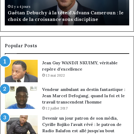
:
pa
il y a 4 jours
Gaëtan Debuchy à la tête d’Advans Cameroun : le
le
de
choix de la croissance sous discipline
choix
l’
de
cl
la
à
croissance
la
sous
co
Popular Posts
discipline
du
ma
Jean Guy WANDJI NKUIMY, véritable
de
repère d’excellence
en
13 mai 2022
Vendeur ambulant au destin fantastique :
Jean Marcel Defogang, quand la foi et le
travail transcendent l’homme
12 juillet 2017
Devenir un jour patron de son média,
Cyrille Bojiko l’avait rêvé : le patron de
Radio Balafon est allé jusqu’au bout