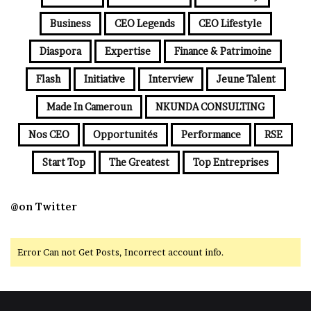
Business
CEO Legends
CEO Lifestyle
Diaspora
Expertise
Finance & Patrimoine
Flash
Initiative
Interview
Jeune Talent
Made In Cameroun
NKUNDA CONSULTING
Nos CEO
Opportunités
Performance
RSE
Start Top
The Greatest
Top Entreprises
@on Twitter
Error Can not Get Posts, Incorrect account info.