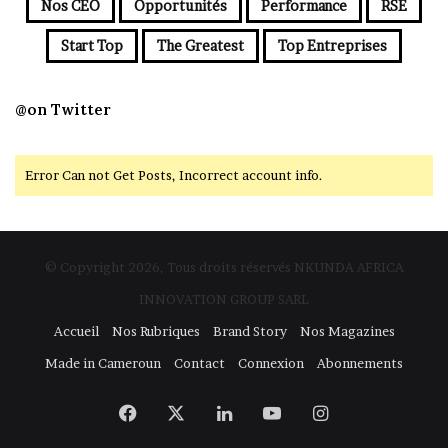
Nos CEO
Opportunités
Performance
RSE
Start Top
The Greatest
Top Entreprises
@on Twitter
Error Can not Get Posts, Incorrect account info.
© Copyright 2026, Tous droits réservés NKUNDA AFRICA
INNOVATION GROUP SARL
Accueil
Nos Rubriques
Brand Story
Nos Magazines
Made in Cameroun
Contact
Connexion
Abonnements
Facebook
X
Linkedin
YouTube
Instagram