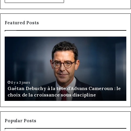
Featured Posts
Gaëtan
M
Debuchy
Bu
à
:
la
Ma
tête
Ro
d’Advans
Da
Cameroun
Tc
:
pa
il y a 3 jours
Gaëtan Debuchy à la tête d’Advans Cameroun : le
le
de
choix de la croissance sous discipline
choix
l’
de
cl
la
à
croissance
la
sous
co
Popular Posts
discipline
du