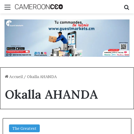
Menu
R
Accueil
/
Okalla AHANDA
Okalla AHANDA
The Greatest