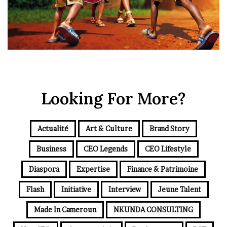
Looking For More?
Actualité
Art & Culture
Brand Story
Business
CEO Legends
CEO Lifestyle
Diaspora
Expertise
Finance & Patrimoine
Flash
Initiative
Interview
Jeune Talent
Made In Cameroun
NKUNDA CONSULTING