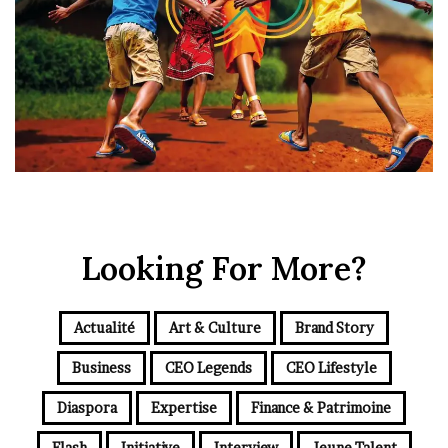
Looking For More?
Actualité
Art & Culture
Brand Story
Business
CEO Legends
CEO Lifestyle
Diaspora
Expertise
Finance & Patrimoine
Flash
Initiative
Interview
Jeune Talent