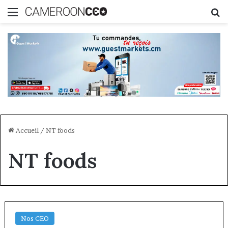
Menu
R
Accueil
/
NT foods
NT foods
Nos CEO