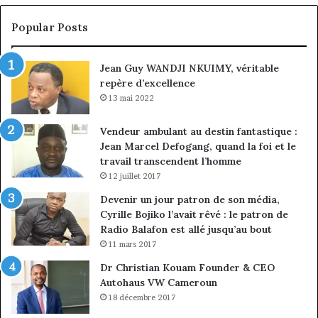
Emmanuel
cr
Pondi
so
Popular Posts
nommé
di
vice-
Jean Guy WANDJI NKUIMY, véritable
président
repère d’excellence
13 mai 2022
Vendeur ambulant au destin fantastique :
Jean Marcel Defogang, quand la foi et le
travail transcendent l’homme
12 juillet 2017
Devenir un jour patron de son média,
Cyrille Bojiko l’avait rêvé : le patron de
Radio Balafon est allé jusqu’au bout
11 mars 2017
Dr Christian Kouam Founder & CEO
Autohaus VW Cameroun
18 décembre 2017