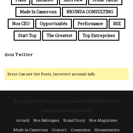
Made In Cameroun
NKUNDA CONSULTING
Nos CEO
Opportunités
Performance
RSE
Start Top
The Greatest
Top Entreprises
@on Twitter
Error Can not Get Posts, Incorrect account info.
© Copyright 2026, Tous droits réservés NKUNDA AFRICA
INNOVATION GROUP SARL
Accueil
Nos Rubriques
Brand Story
Nos Magazines
Made in Cameroun
Contact
Connexion
Abonnements