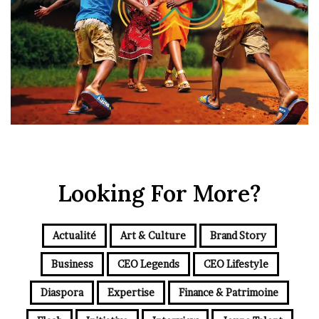
Looking For More?
Actualité
Art & Culture
Brand Story
Business
CEO Legends
CEO Lifestyle
Diaspora
Expertise
Finance & Patrimoine