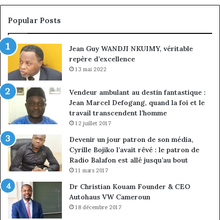
croissance
la
sous
co
Popular Posts
discipline
du
ma
Jean Guy WANDJI NKUIMY, véritable
de
repère d’excellence
en
13 mai 2022
Vendeur ambulant au destin fantastique :
Jean Marcel Defogang, quand la foi et le
travail transcendent l’homme
12 juillet 2017
Devenir un jour patron de son média,
Cyrille Bojiko l’avait rêvé : le patron de
Radio Balafon est allé jusqu’au bout
11 mars 2017
Dr Christian Kouam Founder & CEO
Autohaus VW Cameroun
18 décembre 2017