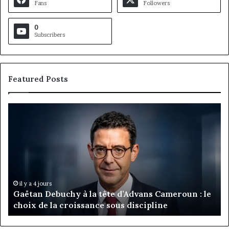
Fans
Followers
0
Subscribers
Featured Posts
Gaëtan
M
Debuchy
Bu
à
:
la
Ma
tête
Ro
d’Advans
Da
Cameroun
Tc
:
pa
il y a 4 jours
Gaëtan Debuchy à la tête d’Advans Cameroun : le
le
de
choix de la croissance sous discipline
choix
l’
de
cl
la
à