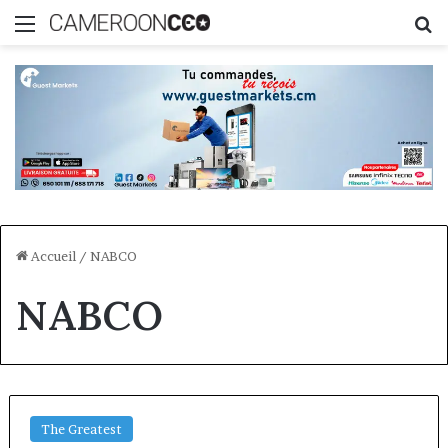
Menu
R
Accueil
/
NABCO
NABCO
The Greatest