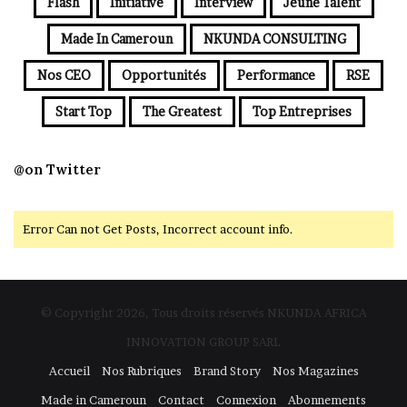
Flash
Initiative
Interview
Jeune Talent
Made In Cameroun
NKUNDA CONSULTING
Nos CEO
Opportunités
Performance
RSE
Start Top
The Greatest
Top Entreprises
@on Twitter
Error Can not Get Posts, Incorrect account info.
© Copyright 2026, Tous droits réservés NKUNDA AFRICA
INNOVATION GROUP SARL
Accueil
Nos Rubriques
Brand Story
Nos Magazines
Made in Cameroun
Contact
Connexion
Abonnements