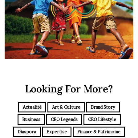
Looking For More?
Actualité
Art & Culture
Brand Story
Business
CEO Legends
CEO Lifestyle
Diaspora
Expertise
Finance & Patrimoine