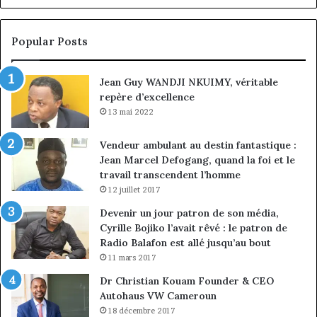
la
à
croissance
la
sous
co
Popular Posts
discipline
du
ma
Jean Guy WANDJI NKUIMY, véritable
de
repère d’excellence
en
13 mai 2022
Vendeur ambulant au destin fantastique :
Jean Marcel Defogang, quand la foi et le
travail transcendent l’homme
12 juillet 2017
Devenir un jour patron de son média,
Cyrille Bojiko l’avait rêvé : le patron de
Radio Balafon est allé jusqu’au bout
11 mars 2017
Dr Christian Kouam Founder & CEO
Autohaus VW Cameroun
18 décembre 2017