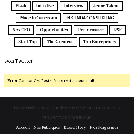
Flash
Initiative
Interview
Jeune Talent
Made In Cameroun
NKUNDA CONSULTING
Nos CEO
Opportunités
Performance
RSE
Start Top
The Greatest
Top Entreprises
@on Twitter
Error Can not Get Posts, Incorrect account info.
© Copyright 2026, Tous droits réservés NKUNDA AFRICA
INNOVATION GROUP SARL
Accueil
Nos Rubriques
Brand Story
Nos Magazines