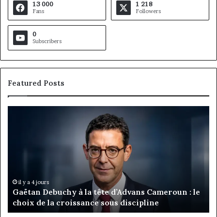
13 000
1 218
Fans
Followers
0
Subscribers
Featured Posts
Gaëtan
M
Debuchy
Bu
à
:
la
Ma
tête
Ro
d’Advans
Da
Cameroun
Tc
:
pa
il y a 4 jours
Gaëtan Debuchy à la tête d’Advans Cameroun : le
le
de
choix de la croissance sous discipline
choix
l’
de
cl