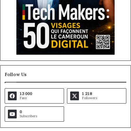
Follow Us
13 000
1 218
Fans
Followers
0
Subscribers