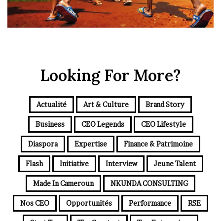
Looking For More?
Actualité
Art & Culture
Brand Story
Business
CEO Legends
CEO Lifestyle
Diaspora
Expertise
Finance & Patrimoine
Flash
Initiative
Interview
Jeune Talent
Made In Cameroun
NKUNDA CONSULTING
Nos CEO
Opportunités
Performance
RSE