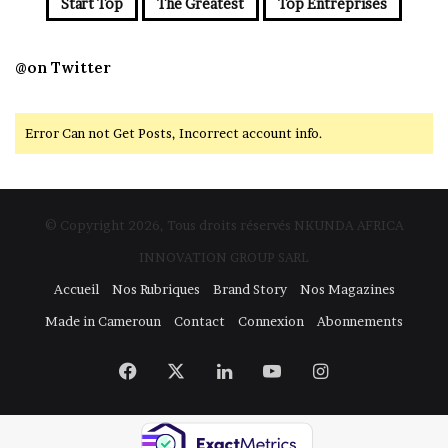
Start Top
The Greatest
Top Entreprises
@on Twitter
Error Can not Get Posts, Incorrect account info.
© Copyright 2026, Tous droits réservés NKUNDA AFRICA
INNOVATION GROUP SARL
Accueil
Nos Rubriques
Brand Story
Nos Magazines
Made in Cameroun
Contact
Connexion
Abonnements
Facebook
X
Linkedin
YouTube
Instagram