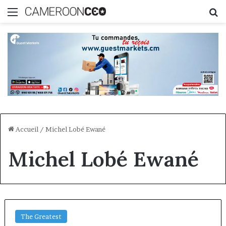
Menu
R
Accueil
/
Michel Lobé Ewané
Michel Lobé Ewané
The Greatest