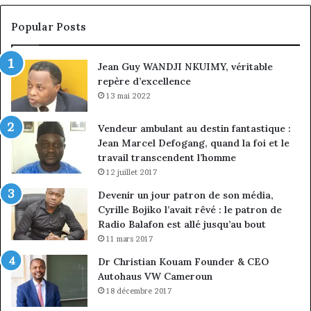
la
in
conquête
fi
Popular Posts
du
de
marché
ma
Jean Guy WANDJI NKUIMY, véritable
des
po
repère d’excellence
entreprises
No
Ng
13 mai 2022
Vendeur ambulant au destin fantastique :
Jean Marcel Defogang, quand la foi et le
travail transcendent l’homme
12 juillet 2017
Devenir un jour patron de son média,
Cyrille Bojiko l’avait rêvé : le patron de
Radio Balafon est allé jusqu’au bout
11 mars 2017
Dr Christian Kouam Founder & CEO
Autohaus VW Cameroun
18 décembre 2017