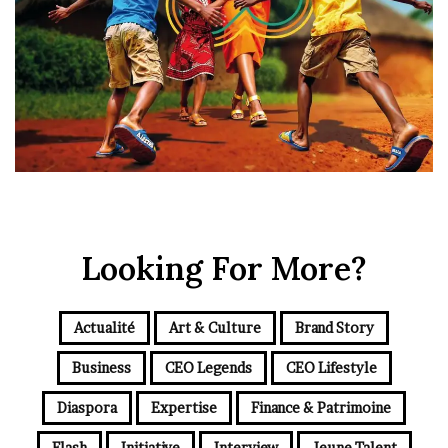
Looking For More?
Actualité
Art & Culture
Brand Story
Business
CEO Legends
CEO Lifestyle
Diaspora
Expertise
Finance & Patrimoine
Flash
Initiative
Interview
Jeune Talent