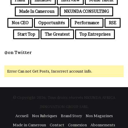
Made In Cameroun
NKUNDA CONSULTING
Nos CEO
Opportunités
Performance
RSE
Start Top
The Greatest
Top Entreprises
@on Twitter
Error Can not Get Posts, Incorrect account info.
© Copyright 2026, Tous droits réservés NKUNDA AFRICA
INNOVATION GROUP SARL
Accueil
Nos Rubriques
Brand Story
Nos Magazines
Made in Cameroun
Contact
Connexion
Abonnements