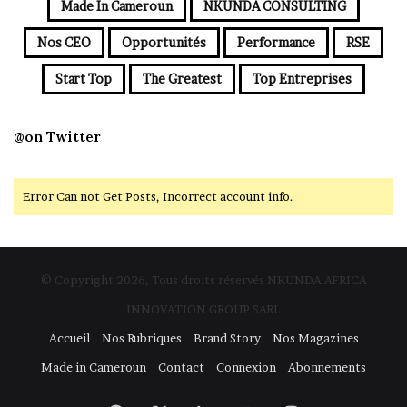
Made In Cameroun
NKUNDA CONSULTING
Nos CEO
Opportunités
Performance
RSE
Start Top
The Greatest
Top Entreprises
@on Twitter
Error Can not Get Posts, Incorrect account info.
© Copyright 2026, Tous droits réservés NKUNDA AFRICA
INNOVATION GROUP SARL
Accueil
Nos Rubriques
Brand Story
Nos Magazines
Made in Cameroun
Contact
Connexion
Abonnements