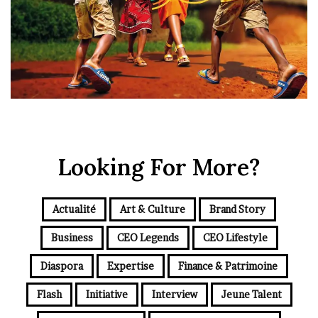
Looking For More?
Actualité
Art & Culture
Brand Story
Business
CEO Legends
CEO Lifestyle
Diaspora
Expertise
Finance & Patrimoine
Flash
Initiative
Interview
Jeune Talent