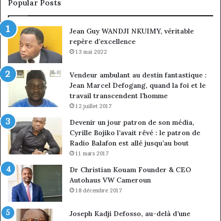
Popular Posts
discipline
du
ma
Jean Guy WANDJI NKUIMY, véritable
de
repère d’excellence
en
13 mai 2022
Vendeur ambulant au destin fantastique :
Jean Marcel Defogang, quand la foi et le
travail transcendent l’homme
12 juillet 2017
Devenir un jour patron de son média,
Cyrille Bojiko l’avait rêvé : le patron de
Radio Balafon est allé jusqu’au bout
11 mars 2017
Dr Christian Kouam Founder & CEO
Autohaus VW Cameroun
18 décembre 2017
Joseph Kadji Defosso, au-delà d’une