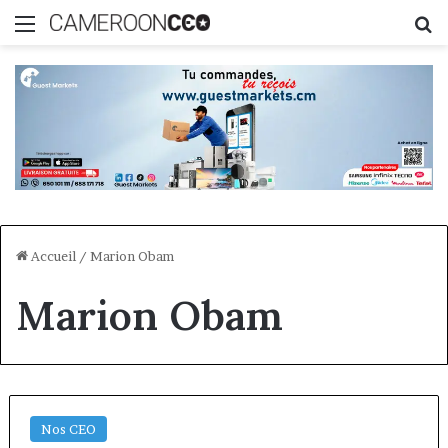
Menu
R
Accueil
/
Marion Obam
Marion Obam
Nos CEO