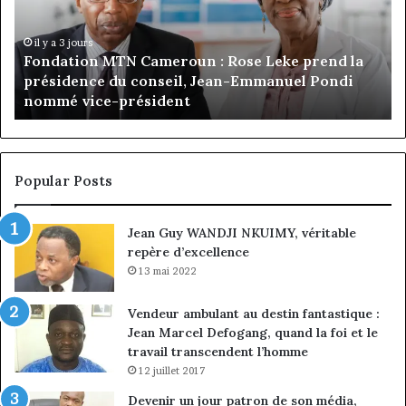
Rose
tê
Leke
d’
prend
Ca
il y a 3 jours
Fondation MTN Cameroun : Rose Leke prend la
la
:
s
présidence du conseil, Jean-Emmanuel Pondi
présidence
le
nommé vice-président
du
ch
conseil,
de
Jean-
la
Emmanuel
cr
Pondi
so
Popular Posts
nommé
di
vice-
Jean Guy WANDJI NKUIMY, véritable
président
repère d’excellence
13 mai 2022
Vendeur ambulant au destin fantastique :
Jean Marcel Defogang, quand la foi et le
travail transcendent l’homme
12 juillet 2017
Devenir un jour patron de son média,