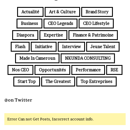
Actualité
Art & Culture
Brand Story
Business
CEO Legends
CEO Lifestyle
Diaspora
Expertise
Finance & Patrimoine
Flash
Initiative
Interview
Jeune Talent
Made In Cameroun
NKUNDA CONSULTING
Nos CEO
Opportunités
Performance
RSE
Start Top
The Greatest
Top Entreprises
@on Twitter
Error Can not Get Posts, Incorrect account info.