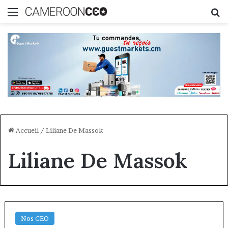
Menu
R
Accueil
/
Liliane De Massok
Liliane De Massok
Nos CEO