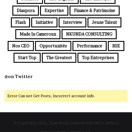
Diaspora
Expertise
Finance & Patrimoine
Flash
Initiative
Interview
Jeune Talent
Made In Cameroun
NKUNDA CONSULTING
Nos CEO
Opportunités
Performance
RSE
Start Top
The Greatest
Top Entreprises
@on Twitter
Error Can not Get Posts, Incorrect account info.
© Copyright 2026, Tous droits réservés NKUNDA AFRICA