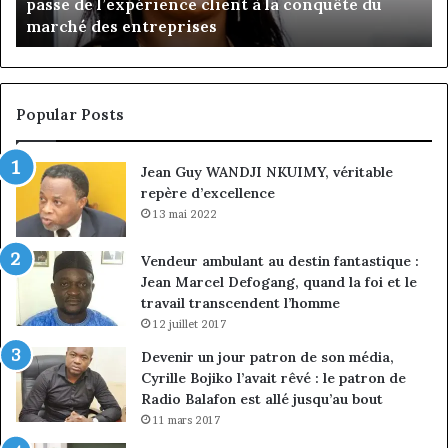
passe de l’expérience client à la conquête du
de
n
marché des entreprises
l’expérience
Di
client
Gé
à
pa
la
in
conquête
fi
Popular Posts
du
de
marché
ma
Jean Guy WANDJI NKUIMY, véritable
des
po
repère d’excellence
entreprises
No
Ng
13 mai 2022
Vendeur ambulant au destin fantastique :
Jean Marcel Defogang, quand la foi et le
travail transcendent l’homme
12 juillet 2017
Devenir un jour patron de son média,
Cyrille Bojiko l’avait rêvé : le patron de
Radio Balafon est allé jusqu’au bout
11 mars 2017