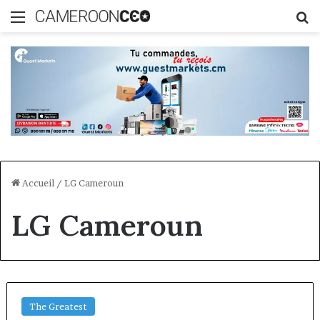
Menu
R
Accueil
/
LG Cameroun
LG Cameroun
The Greatest