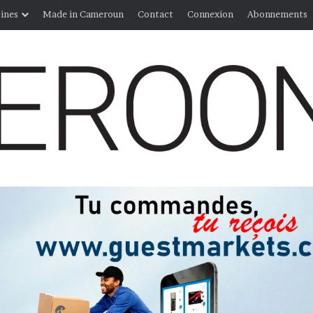
ines
Made in Cameroun
Contact
Connexion
Abonnements