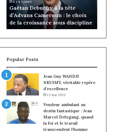
Daya Tchangoum passe de
Ins
Tchangoum
Philipp
ête
l’expérience client à la
nom
passe
Kanga
e choix
conquête du marché des
int
de
nommé
iscipline
entreprises
Nor
l’expérience
Directe
client
Généra
à
par
la
intérim
conquête
fin
du
de
Popular Posts
marché
mandat
des
pour
entreprises
Norber
Jean Guy WANDJI
Ngniwa
NKUIMY, véritable repère
d’excellence
13 mai 2022
Vendeur ambulant au
destin fantastique : Jean
Marcel Defogang, quand
la foi et le travail
transcendent l’homme