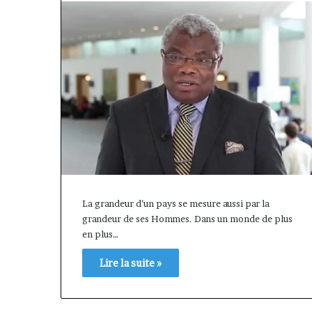
La grandeur d’un pays se mesure aussi par la
grandeur de ses Hommes. Dans un monde de plus
en plus…
« Cette
Fondation
plateforme
MTN
Lire la suite »
va
Cameroun
contribuer
:
il y a 1 semaine
à
Rose
« Cette plateforme va
il y a 1 jo
faire
Leke