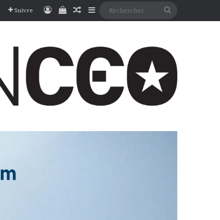
Connexion
Voir votre panier
Article Aléatoire
Sidebar (barre latérale)
Rechercher
Suivre