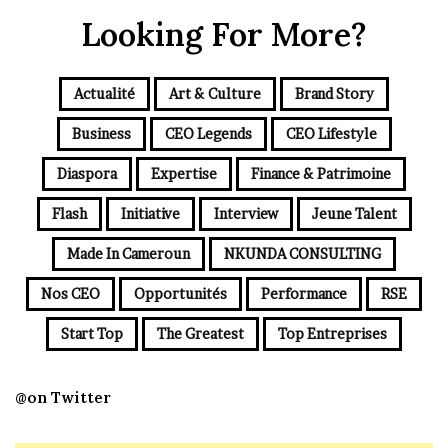
Looking For More?
Actualité
Art & Culture
Brand Story
Business
CEO Legends
CEO Lifestyle
Diaspora
Expertise
Finance & Patrimoine
Flash
Initiative
Interview
Jeune Talent
Made In Cameroun
NKUNDA CONSULTING
Nos CEO
Opportunités
Performance
RSE
Start Top
The Greatest
Top Entreprises
@on Twitter