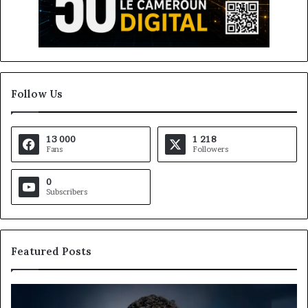
Follow Us
13 000
1 218
Fans
Followers
0
Subscribers
Featured Posts
Gaëtan
M
Debuchy
Bu