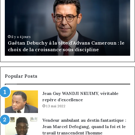
à
:
la
Ma
tête
Ro
d’Advans
Da
Cameroun
Tc
:
pa
il y a 4 jours
Gaëtan Debuchy à la tête d’Advans Cameroun : le
le
de
choix de la croissance sous discipline
choix
l’
de
cl
la
à
croissance
la
sous
co
Popular Posts
discipline
du
ma
Jean Guy WANDJI NKUIMY, véritable
de
repère d’excellence
en
13 mai 2022
Vendeur ambulant au destin fantastique :
Jean Marcel Defogang, quand la foi et le
travail transcendent l’homme