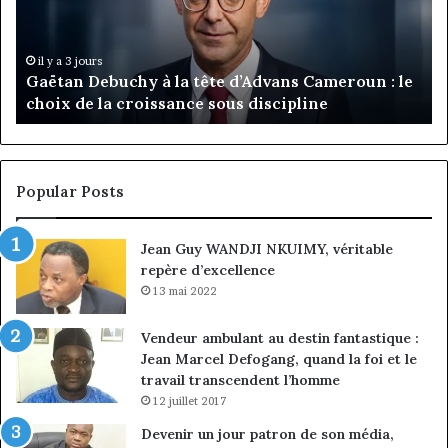
d’Advans
Da
Cameroun
Tc
:
pa
il y a 3 jours
Gaëtan Debuchy à la tête d’Advans Cameroun : le
le
de
choix de la croissance sous discipline
choix
l’
de
cl
la
à
croissance
la
sous
co
Popular Posts
discipline
du
ma
Jean Guy WANDJI NKUIMY, véritable
de
repère d’excellence
en
13 mai 2022
Vendeur ambulant au destin fantastique :
Jean Marcel Defogang, quand la foi et le
travail transcendent l’homme
12 juillet 2017
Devenir un jour patron de son média,