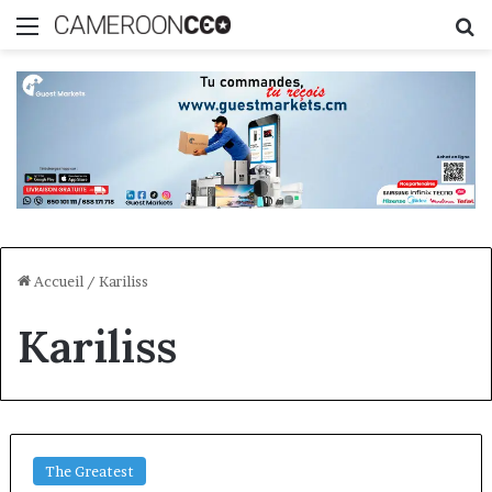
Menu
R
Accueil
/
Kariliss
Kariliss
The Greatest