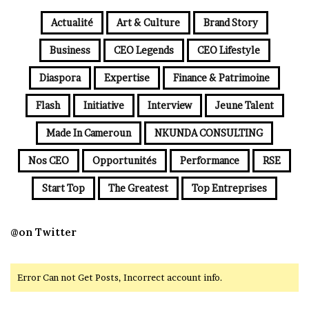
Actualité
Art & Culture
Brand Story
Business
CEO Legends
CEO Lifestyle
Diaspora
Expertise
Finance & Patrimoine
Flash
Initiative
Interview
Jeune Talent
Made In Cameroun
NKUNDA CONSULTING
Nos CEO
Opportunités
Performance
RSE
Start Top
The Greatest
Top Entreprises
@on Twitter
Error Can not Get Posts, Incorrect account info.