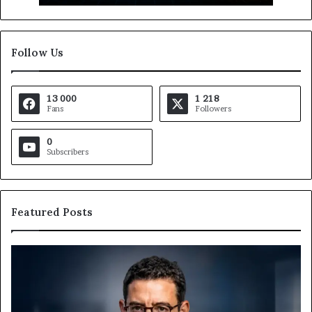
Follow Us
13 000
1 218
Fans
Followers
0
Subscribers
Featured Posts
Gaëtan
M
Debuchy
Bu
à
:
la
Ma
tête
Ro