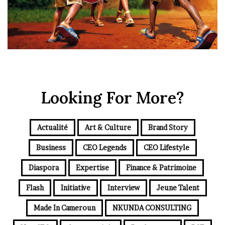
Looking For More?
Actualité
Art & Culture
Brand Story
Business
CEO Legends
CEO Lifestyle
Diaspora
Expertise
Finance & Patrimoine
Flash
Initiative
Interview
Jeune Talent
Made In Cameroun
NKUNDA CONSULTING