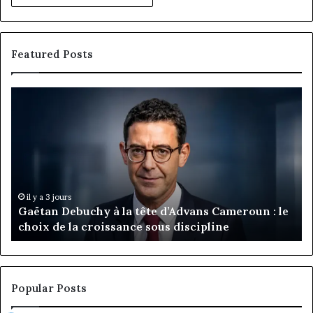
Featured Posts
Gaëtan
M
Debuchy
Bu
à
:
la
Ma
tête
Ro
d’Advans
Da
Cameroun
Tc
:
pa
il y a 3 jours
Gaëtan Debuchy à la tête d’Advans Cameroun : le
le
de
choix de la croissance sous discipline
choix
l’
de
cl
la
à
croissance
la
sous
co
Popular Posts
discipline
du