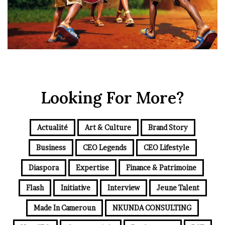
Looking For More?
Actualité
Art & Culture
Brand Story
Business
CEO Legends
CEO Lifestyle
Diaspora
Expertise
Finance & Patrimoine
Flash
Initiative
Interview
Jeune Talent
Made In Cameroun
NKUNDA CONSULTING