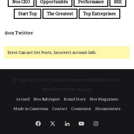
Nos CEO
Opportunités
Performance
RSE
Start Top
The Greatest
Top Entreprises
@on Twitter
Error Can not Get Posts, Incorrect account info.
© Copyright 2026, Tous droits réservés NKUNDA AFRICA
INNOVATION GROUP SARL
Accueil
Nos Rubriques
Brand Story
Nos Magazines
Made in Cameroun
Contact
Connexion
Abonnements
Facebook
X
Linkedin
YouTube
Instagram