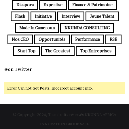
Diaspora
Expertise
Finance & Patrimoine
Flash
Initiative
Interview
Jeune Talent
Made In Cameroun
NKUNDA CONSULTING
Nos CEO
Opportunités
Performance
RSE
Start Top
The Greatest
Top Entreprises
@on Twitter
Error Can not Get Posts, Incorrect account info.
© Copyright 2026, Tous droits réservés NKUNDA AFRICA
INNOVATION GROUP SARL