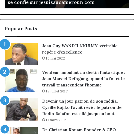
se confie sur jesuisaucameroun com
porté
du
sur
co
la
Je
diaspora »
Em
samir
Po
Popular Posts
Bouzidi
n
se
vi
Jean Guy WANDJI NKUIMY, véritable
confie
pr
repère d’excellence
sur
jesuisaucameroun
13 mai 2022
com
Vendeur ambulant au destin fantastique :
Jean Marcel Defogang, quand la foi et le
travail transcendent l’homme
12 juillet 2017
Devenir un jour patron de son média,
Cyrille Bojiko l’avait rêvé : le patron de
Radio Balafon est allé jusqu’au bout
11 mars 2017
Dr Christian Kouam Founder & CEO