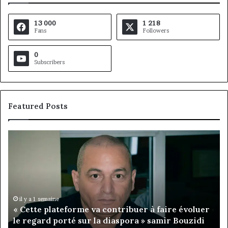
13 000
1 218
Fans
Followers
0
Subscribers
Featured Posts
« Cette
Fo
plateforme
M
va
Ca
contribuer
:
à
Ro
faire
Le
évoluer
pr
il y a 1 semaine
« Cette plateforme va contribuer à faire évoluer
le
la
n
le regard porté sur la diaspora » samir Bouzidi
regard
pr