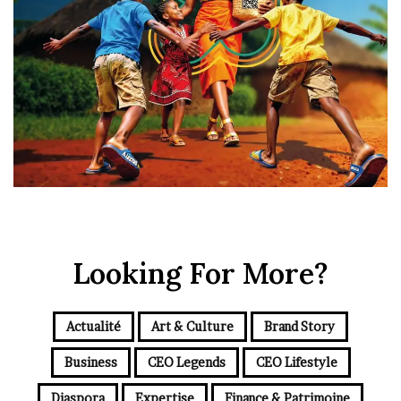
Looking For More?
Actualité
Art & Culture
Brand Story
Business
CEO Legends
CEO Lifestyle
Diaspora
Expertise
Finance & Patrimoine