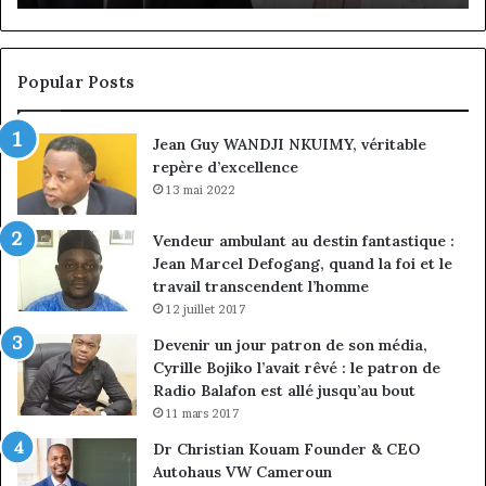
conseil,
de
Jean-
la
Emmanuel
cr
Pondi
so
Popular Posts
nommé
di
vice-
Jean Guy WANDJI NKUIMY, véritable
président
repère d’excellence
13 mai 2022
Vendeur ambulant au destin fantastique :
Jean Marcel Defogang, quand la foi et le
travail transcendent l’homme
12 juillet 2017
Devenir un jour patron de son média,
Cyrille Bojiko l’avait rêvé : le patron de
Radio Balafon est allé jusqu’au bout
11 mars 2017
Dr Christian Kouam Founder & CEO
Autohaus VW Cameroun