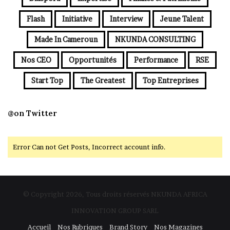
Flash
Initiative
Interview
Jeune Talent
Made In Cameroun
NKUNDA CONSULTING
Nos CEO
Opportunités
Performance
RSE
Start Top
The Greatest
Top Entreprises
@on Twitter
Error Can not Get Posts, Incorrect account info.
© Copyright 2026, Tous droits réservés NKUNDA AFRICA
INNOVATION GROUP SARL
Accueil
Nos Rubriques
Brand Story
Nos Magazines