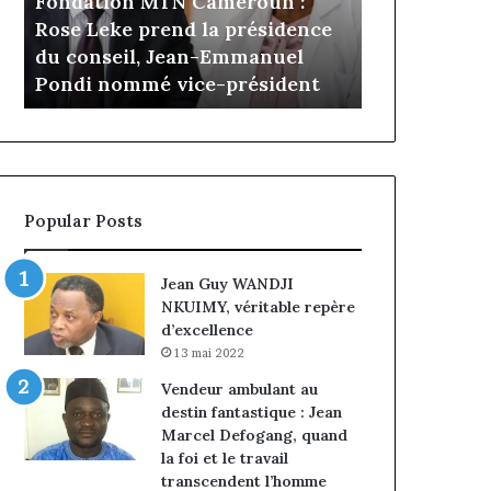
n :
Daya 
il y a 6 jours
Cameroun
Tchangou
dence
Gaëtan Debuchy à la tête
l’expé
:
passe
uel
d’Advans Cameroun : le choix
conqu
le
de
dent
de la croissance sous discipline
entrep
choix
l’expérien
de
client
la
à
croissance
la
sous
conquête
discipline
du
Popular Posts
marché
des
entreprise
Jean Guy WANDJI
NKUIMY, véritable repère
d’excellence
13 mai 2022
Vendeur ambulant au
destin fantastique : Jean
Marcel Defogang, quand
la foi et le travail
transcendent l’homme