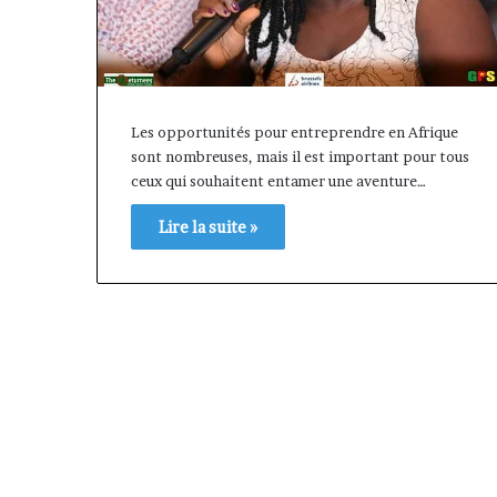
Les opportunités pour entreprendre en Afrique
sont nombreuses, mais il est important pour tous
ceux qui souhaitent entamer une aventure…
Lire la suite »
Afri
Marcelle
Insurance
Monkam
et
Siayojie
AfriLife
prend
il y a 1 semaine
Insurance
les
Afri Insurance et AfriLife
:
commandes