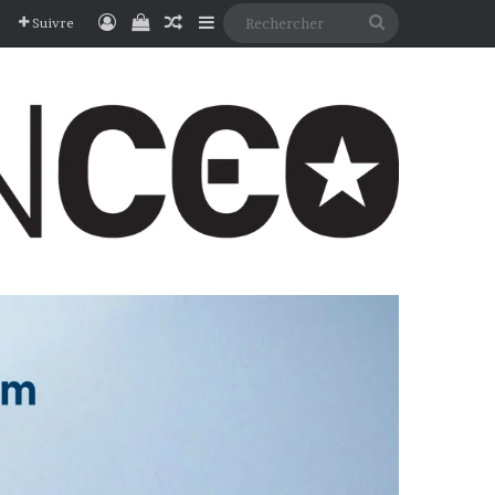
Connexion
Voir votre panier
Article Aléatoire
Sidebar (barre latérale)
Rechercher
Suivre