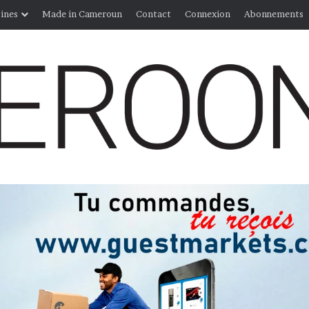
ines
Made in Cameroun
Contact
Connexion
Abonnements