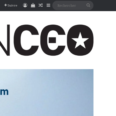
Connexion
Voir votre panier
Article Aléatoire
Sidebar (barre latérale)
Rechercher
Suivre