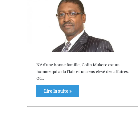
Né d’une bonne famille, Colin Mukete est un
homme qui a du flair et un sens élevé des affaires.
Où…
Lire la suite »
« Cette
plateforme
va
contribuer
il y a 1 semaine
à
« Cette platef
faire