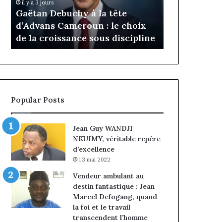
Daya Tchan
il y a 3 jours
Cameroun
Tchangoum
Gaëtan Debuchy à la tête
l’expérience
:
passe
d’Advans Cameroun : le choix
conquête d
le
de
de la croissance sous discipline
entreprises
choix
l’expérience
de
client
la
à
croissance
la
sous
conquête
discipline
du
Popular Posts
marché
des
entreprises
Jean Guy WANDJI
NKUIMY, véritable repère
d’excellence
13 mai 2022
Vendeur ambulant au
destin fantastique : Jean
Marcel Defogang, quand
la foi et le travail
transcendent l’homme