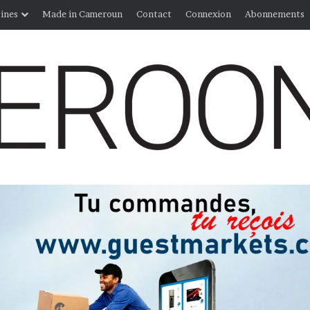
ines
Made in Cameroun
Contact
Connexion
Abonnements