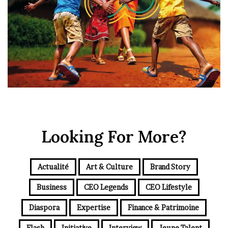
Looking For More?
Actualité
Art & Culture
Brand Story
Business
CEO Legends
CEO Lifestyle
Diaspora
Expertise
Finance & Patrimoine
Flash
Initiative
Interview
Jeune Talent