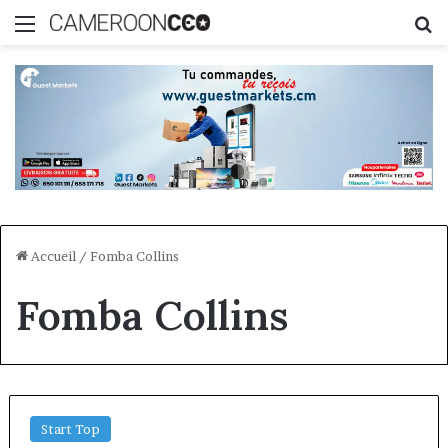
Menu
R
Accueil
/
Fomba Collins
Fomba Collins
Start Top