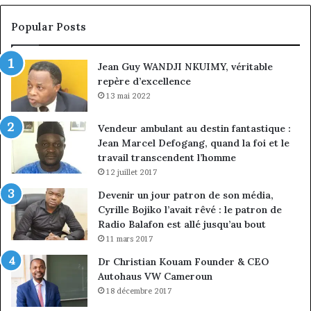
croissance
la
sous
co
Popular Posts
discipline
du
ma
Jean Guy WANDJI NKUIMY, véritable
de
repère d’excellence
en
13 mai 2022
Vendeur ambulant au destin fantastique :
Jean Marcel Defogang, quand la foi et le
travail transcendent l’homme
12 juillet 2017
Devenir un jour patron de son média,
Cyrille Bojiko l’avait rêvé : le patron de
Radio Balafon est allé jusqu’au bout
11 mars 2017
Dr Christian Kouam Founder & CEO
Autohaus VW Cameroun
18 décembre 2017