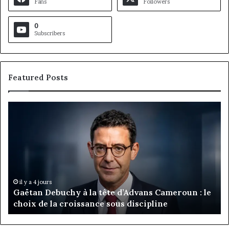
Fans
Followers
0
Subscribers
Featured Posts
Gaëtan
M
Debuchy
Bu
à
:
la
Ma
tête
Ro
d’Advans
Da
Cameroun
Tc
:
pa
il y a 4 jours
Gaëtan Debuchy à la tête d’Advans Cameroun : le
le
de
choix de la croissance sous discipline
choix
l’
de
cl
la
à