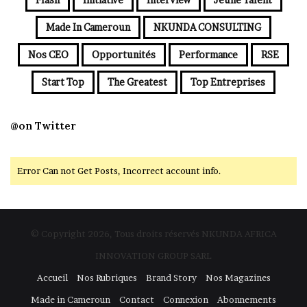
Made In Cameroun
NKUNDA CONSULTING
Nos CEO
Opportunités
Performance
RSE
Start Top
The Greatest
Top Entreprises
@on Twitter
Error Can not Get Posts, Incorrect account info.
© Copyright 2026, Tous droits réservés NKUNDA AFRICA
INNOVATION GROUP SARL
Accueil
Nos Rubriques
Brand Story
Nos Magazines
Made in Cameroun
Contact
Connexion
Abonnements