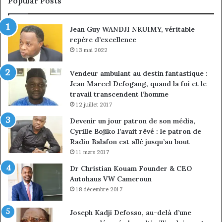
Popular Posts
du
de
marché
ma
Jean Guy WANDJI NKUIMY, véritable
des
po
repère d’excellence
entreprises
No
Ng
13 mai 2022
Vendeur ambulant au destin fantastique :
Jean Marcel Defogang, quand la foi et le
travail transcendent l’homme
12 juillet 2017
Devenir un jour patron de son média,
Cyrille Bojiko l’avait rêvé : le patron de
Radio Balafon est allé jusqu’au bout
11 mars 2017
Dr Christian Kouam Founder & CEO
Autohaus VW Cameroun
18 décembre 2017
Joseph Kadji Defosso, au-delà d’une