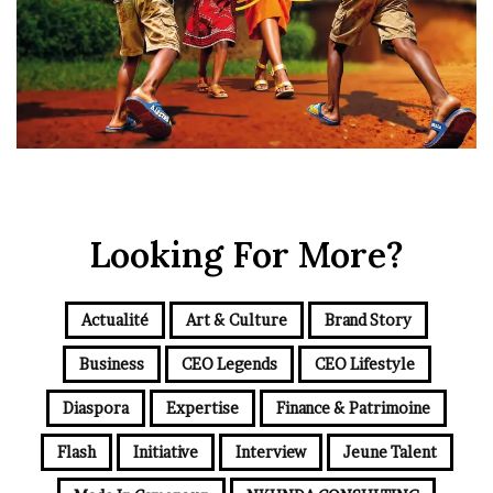
Looking For More?
Actualité
Art & Culture
Brand Story
Business
CEO Legends
CEO Lifestyle
Diaspora
Expertise
Finance & Patrimoine
Flash
Initiative
Interview
Jeune Talent