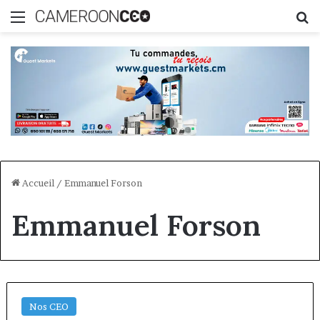
Menu
R
Accueil
/
Emmanuel Forson
Emmanuel Forson
Nos CEO