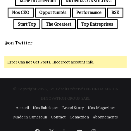
Made In Cameroun
NKUNDA CONSULTING
Nos CEO
Opportunités
Performance
RSE
Start Top
The Greatest
Top Entreprises
@on Twitter
Error Can not Get Posts, Incorrect account info.
© Copyright 2026, Tous droits réservés NKUNDA AFRICA
INNOVATION GROUP SARL
Accueil
Nos Rubriques
Brand Story
Nos Magazines
Made in Cameroun
Contact
Connexion
Abonnements