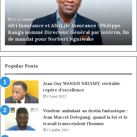
les
Ro
commandes
Le
de
pr
Jumia
la
il y a 1 jour
n
Marcelle Monkam Siayojie prend les commandes
Maroc
pr
de Jumia Maroc
du
co
Je
Em
Po
Popular Posts
n
vi
Jean Guy WANDJI NKUIMY, véritable
pr
repère d’excellence
13 mai 2022
Vendeur ambulant au destin fantastique :
Jean Marcel Defogang, quand la foi et le
travail transcendent l’homme
12 juillet 2017