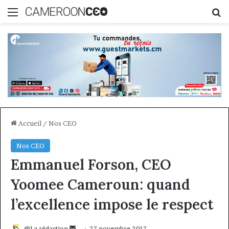
Menu
R
Accueil
/
Nos CEO
Nos CEO
Emmanuel Forson, CEO
Yoomee Cameroun: quand
l’excellence impose le respect
Envoyer
@La rédaction
27 novembre 2017