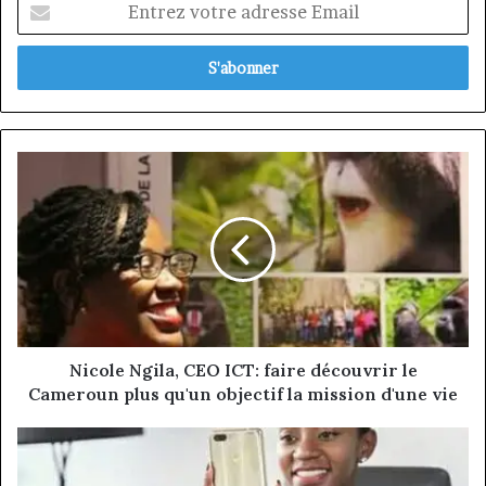
votre
adresse
Email
Nicole
Ngila,
CEO
ICT:
faire
découvrir
le
Cameroun
plus
qu'un
Nicole Ngila, CEO ICT: faire découvrir le
objectif
Cameroun plus qu'un objectif la mission d'une vie
la
mission
[Advert]
d'une
Tecno
vie
Phantom