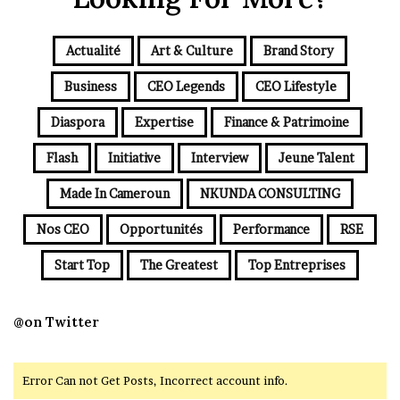
Actualité
Art & Culture
Brand Story
Business
CEO Legends
CEO Lifestyle
Diaspora
Expertise
Finance & Patrimoine
Flash
Initiative
Interview
Jeune Talent
Made In Cameroun
NKUNDA CONSULTING
Nos CEO
Opportunités
Performance
RSE
Start Top
The Greatest
Top Entreprises
@on Twitter
Error Can not Get Posts, Incorrect account info.