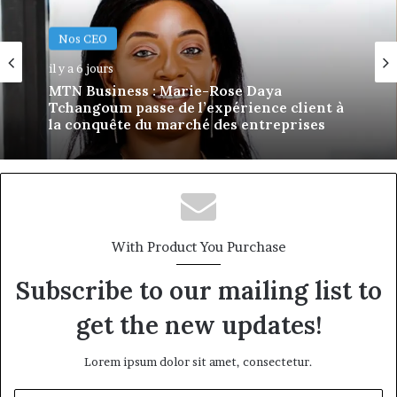
Nos CEO
il y a 1 semaine
Nos CEO
Afri Insurance et AfriLife Insurance :
il y a 6 jours
Philippe Kanga nommé Directeur
Général par intérim, fin de mandat pour
Norbert Ngniwake
MTN Business : Marie-Rose Daya
Tchangoum passe de l’expérience client à
la conquête du marché des entreprises
With Product You Purchase
Subscribe to our mailing list to
get the new updates!
Lorem ipsum dolor sit amet, consectetur.
Entrez