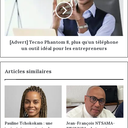
8,
plus
qu'un
téléphone
un
outil
idéal
[Advert] Tecno Phantom 8, plus qu'un téléphone
pour
un outil idéal pour les entrepreneurs
les
entrepreneurs
Articles similaires
Pauline Tchokokam : une
Jean-François NTSAMA-