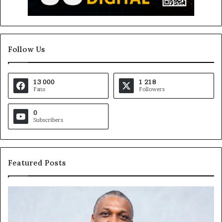
Follow Us
13 000
1 218
Fans
Followers
0
Subscribers
Featured Posts
Marcelle
Fo
Monkam
M
Siayojie
Ca
prend
: