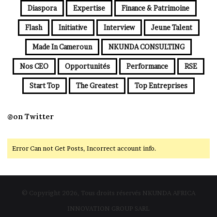
Diaspora
Expertise
Finance & Patrimoine
Flash
Initiative
Interview
Jeune Talent
Made In Cameroun
NKUNDA CONSULTING
Nos CEO
Opportunités
Performance
RSE
Start Top
The Greatest
Top Entreprises
@on Twitter
Error Can not Get Posts, Incorrect account info.
© Copyright 2026, Tous droits réservés NKUNDA AFRICA
INNOVATION GROUP SARL