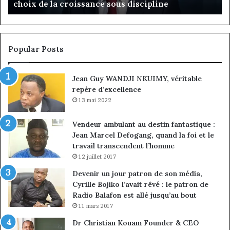
choix de la croissance sous discipline
m
choix
l’e
de
clie
la
à
croissance
la
sous
con
Popular Posts
discipline
du
mar
Jean Guy WANDJI NKUIMY, véritable
des
repère d’excellence
ent
13 mai 2022
Vendeur ambulant au destin fantastique :
Jean Marcel Defogang, quand la foi et le
travail transcendent l’homme
12 juillet 2017
Devenir un jour patron de son média,
Cyrille Bojiko l’avait rêvé : le patron de
Radio Balafon est allé jusqu’au bout
11 mars 2017
Dr Christian Kouam Founder & CEO