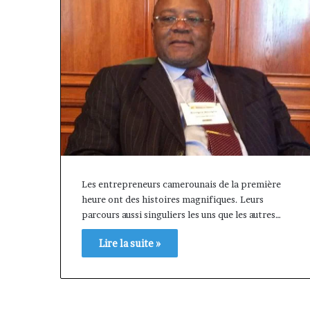
Les entrepreneurs camerounais de la première
heure ont des histoires magnifiques. Leurs
parcours aussi singuliers les uns que les autres…
Afri
Lire la suite »
Insurance
et
AfriLife
il y a 1 semaine
Insurance
Afri Insurance 
: