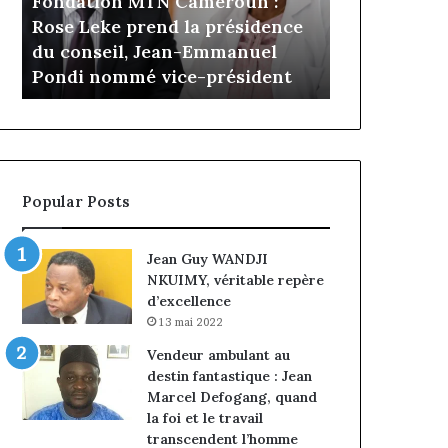
Fondation MTN Cameroun :
il y a 4 jours
prend
Cameroun
Rose Leke prend la présidence
Gaëtan Debu
la
:
a
du conseil, Jean-Emmanuel
d’Advans Ca
présidence
le
Pondi nommé vice-président
de la croiss
du
choix
conseil,
de
Jean-
la
Emmanuel
croissance
Pondi
sous
nommé
discipline
Popular Posts
vice-
président
Jean Guy WANDJI
NKUIMY, véritable repère
d’excellence
13 mai 2022
Vendeur ambulant au
destin fantastique : Jean
Marcel Defogang, quand
la foi et le travail
transcendent l’homme