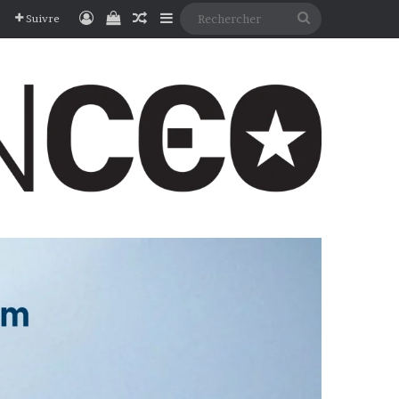
Connexion
Voir votre panier
Article Aléatoire
Sidebar (barre latérale)
Rechercher
Suivre