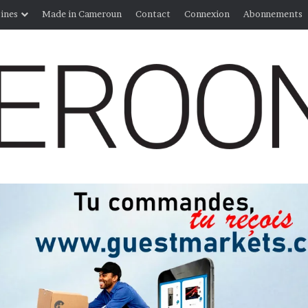
ines
Made in Cameroun
Contact
Connexion
Abonnements