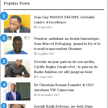
sous
co
Popular Posts
discipline
du
ma
Jean Guy WANDJI NKUIMY, véritable
de
repère d’excellence
en
13 mai 2022
Vendeur ambulant au destin fantastique :
Jean Marcel Defogang, quand la foi et le
travail transcendent l’homme
12 juillet 2017
Devenir un jour patron de son média,
Cyrille Bojiko l’avait rêvé : le patron de
Radio Balafon est allé jusqu’au bout
11 mars 2017
Dr Christian Kouam Founder & CEO
Autohaus VW Cameroun
18 décembre 2017
Joseph Kadji Defosso, au-delà d’une