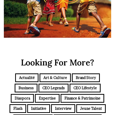
Looking For More?
Actualité
Art & Culture
Brand Story
Business
CEO Legends
CEO Lifestyle
Diaspora
Expertise
Finance & Patrimoine
Flash
Initiative
Interview
Jeune Talent