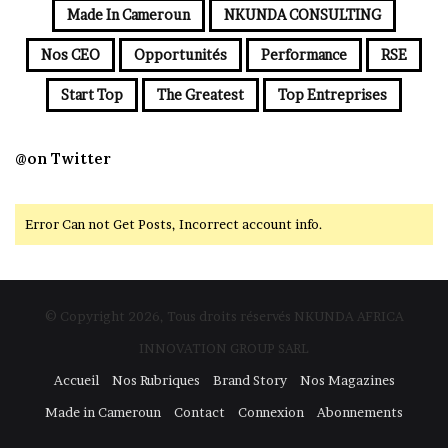
Made In Cameroun
NKUNDA CONSULTING
Nos CEO
Opportunités
Performance
RSE
Start Top
The Greatest
Top Entreprises
@on Twitter
Error Can not Get Posts, Incorrect account info.
© Copyright 2026, Tous droits réservés NKUNDA AFRICA
INNOVATION GROUP SARL
Accueil
Nos Rubriques
Brand Story
Nos Magazines
Made in Cameroun
Contact
Connexion
Abonnements