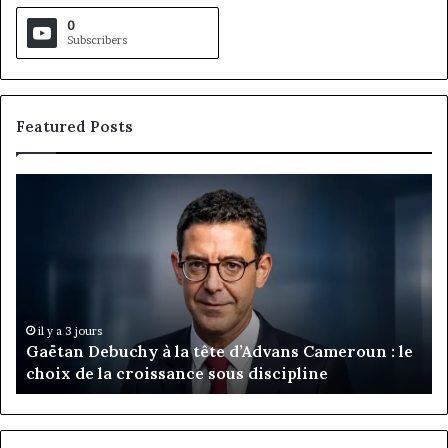
0
Subscribers
Featured Posts
Gaëtan
M
Debuchy
Bu
à
:
la
Ma
tête
Ro
d’Advans
Da
Cameroun
Tc
:
pa
il y a 3 jours
Gaëtan Debuchy à la tête d’Advans Cameroun : le
le
de
choix de la croissance sous discipline
choix
l’
de
cl
la
à
croissance
la