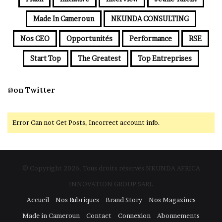
Made In Cameroun
NKUNDA CONSULTING
Nos CEO
Opportunités
Performance
RSE
Start Top
The Greatest
Top Entreprises
@on Twitter
Error Can not Get Posts, Incorrect account info.
© Copyright 2026, Tous droits réservés NKUNDA AFRICA
INNOVATION GROUP SARL
Accueil
Nos Rubriques
Brand Story
Nos Magazines
Made in Cameroun
Contact
Connexion
Abonnements