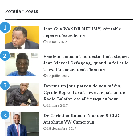
Emmanuel
cr
Pondi
so
Popular Posts
nommé
di
vice-
Jean Guy WANDJI NKUIMY, véritable
président
repère d’excellence
13 mai 2022
Vendeur ambulant au destin fantastique :
Jean Marcel Defogang, quand la foi et le
travail transcendent l’homme
12 juillet 2017
Devenir un jour patron de son média,
Cyrille Bojiko l’avait rêvé : le patron de
Radio Balafon est allé jusqu’au bout
11 mars 2017
Dr Christian Kouam Founder & CEO
Autohaus VW Cameroun
18 décembre 2017