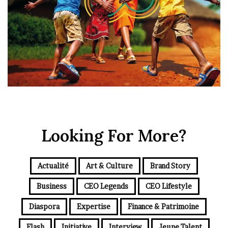
Looking For More?
Actualité
Art & Culture
Brand Story
Business
CEO Legends
CEO Lifestyle
Diaspora
Expertise
Finance & Patrimoine
Flash
Initiative
Interview
Jeune Talent