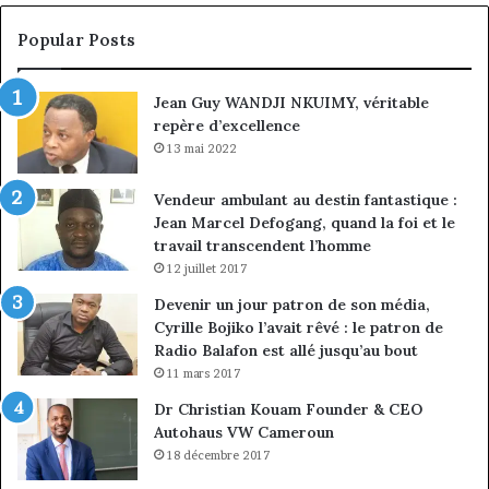
croissance
la
sous
co
Popular Posts
discipline
du
ma
Jean Guy WANDJI NKUIMY, véritable
de
repère d’excellence
en
13 mai 2022
Vendeur ambulant au destin fantastique :
Jean Marcel Defogang, quand la foi et le
travail transcendent l’homme
12 juillet 2017
Devenir un jour patron de son média,
Cyrille Bojiko l’avait rêvé : le patron de
Radio Balafon est allé jusqu’au bout
11 mars 2017
Dr Christian Kouam Founder & CEO
Autohaus VW Cameroun
18 décembre 2017