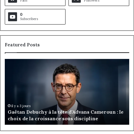
Fans
Followers
0
Subscribers
Featured Posts
Gaëtan
M
Debuchy
Bu
à
:
la
Ma
tête
Ro
d’Advans
Da
Cameroun
Tc
:
pa
il y a 3 jours
Gaëtan Debuchy à la tête d’Advans Cameroun : le
le
de
choix de la croissance sous discipline
choix
l’
de
cl
la
à