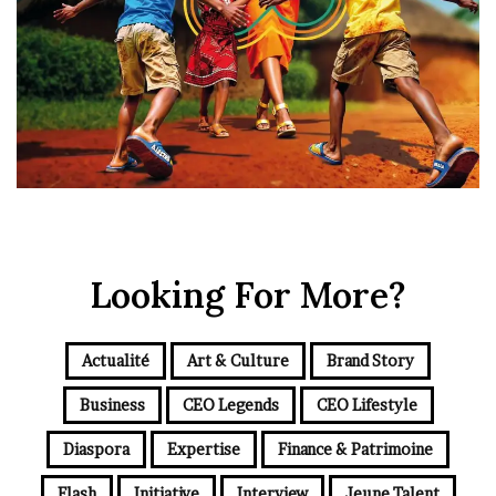
Looking For More?
Actualité
Art & Culture
Brand Story
Business
CEO Legends
CEO Lifestyle
Diaspora
Expertise
Finance & Patrimoine
Flash
Initiative
Interview
Jeune Talent