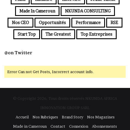
Made In Cameroun
NKUNDA CONSULTING
Nos CEO
Opportunités
Performance
RSE
Start Top
The Greatest
Top Entreprises
@on Twitter
Error Can not Get Posts, Incorrect account info.
© Copyright 2026, Tous droits réservés NKUNDA AFRICA
INNOVATION GROUP SARL
Accueil
Nos Rubriques
Brand Story
Nos Magazines
Made in Cameroun
Contact
Connexion
Abonnements