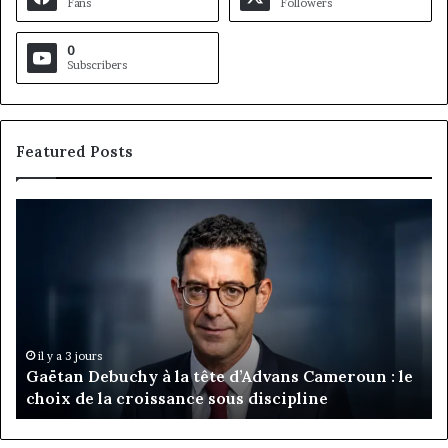
Fans
Followers
0
Subscribers
Featured Posts
Gaëtan
M
Debuchy
Bu
à
:
la
Ma
tête
Ro
d’Advans
Da
Cameroun
Tc
:
pa
il y a 3 jours
Gaëtan Debuchy à la tête d’Advans Cameroun : le
le
de
choix de la croissance sous discipline
choix
l’
de
cl
la
à