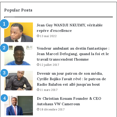
croissance
la
sous
co
Popular Posts
discipline
du
ma
Jean Guy WANDJI NKUIMY, véritable
de
repère d’excellence
en
13 mai 2022
Vendeur ambulant au destin fantastique :
Jean Marcel Defogang, quand la foi et le
travail transcendent l’homme
12 juillet 2017
Devenir un jour patron de son média,
Cyrille Bojiko l’avait rêvé : le patron de
Radio Balafon est allé jusqu’au bout
11 mars 2017
Dr Christian Kouam Founder & CEO
Autohaus VW Cameroun
18 décembre 2017