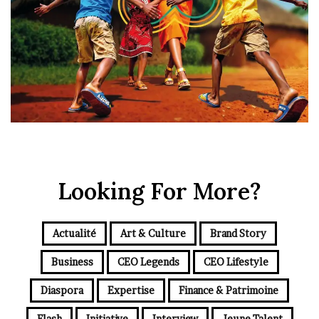
Looking For More?
Actualité
Art & Culture
Brand Story
Business
CEO Legends
CEO Lifestyle
Diaspora
Expertise
Finance & Patrimoine
Flash
Initiative
Interview
Jeune Talent