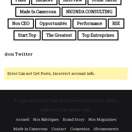
Made In Cameroun
NKUNDA CONSULTING
Nos CEO
Opportunités
Performance
RSE
Start Top
The Greatest
Top Entreprises
@on Twitter
Error Can not Get Posts, Incorrect account info.
© Copyright 2026, Tous droits réservés NKUNDA AFRICA
INNOVATION GROUP SARL
Accueil
Nos Rubriques
Brand Story
Nos Magazines
Made in Cameroun
Contact
Connexion
Abonnements