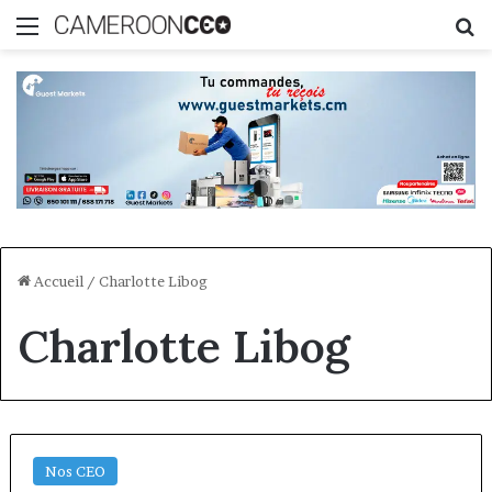
Menu
R
Accueil
/
Charlotte Libog
Charlotte Libog
Nos CEO