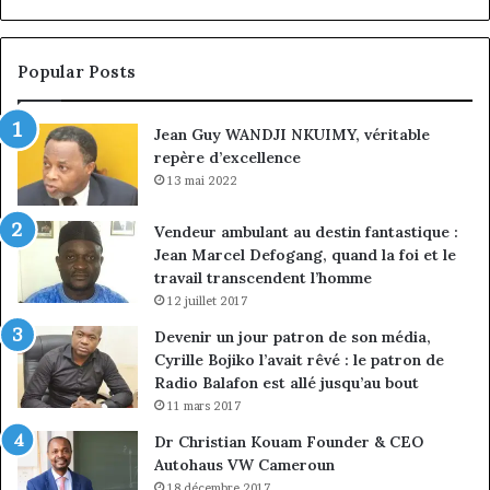
la
à
croissance
la
sous
co
Popular Posts
discipline
du
ma
Jean Guy WANDJI NKUIMY, véritable
de
repère d’excellence
en
13 mai 2022
Vendeur ambulant au destin fantastique :
Jean Marcel Defogang, quand la foi et le
travail transcendent l’homme
12 juillet 2017
Devenir un jour patron de son média,
Cyrille Bojiko l’avait rêvé : le patron de
Radio Balafon est allé jusqu’au bout
11 mars 2017
Dr Christian Kouam Founder & CEO
Autohaus VW Cameroun
18 décembre 2017