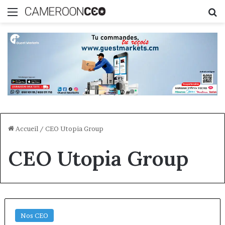
Menu
R
Accueil
/
CEO Utopia Group
CEO Utopia Group
Nos CEO