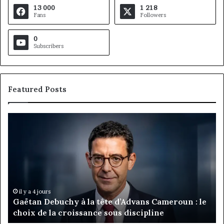
13 000
1 218
Fans
Followers
0
Subscribers
Featured Posts
Gaëtan
M
Debuchy
Bu
à
:
la
Ma
tête
Ro
d’Advans
Da
Cameroun
Tc
:
pa
il y a 4 jours
Gaëtan Debuchy à la tête d’Advans Cameroun : le
le
de
choix de la croissance sous discipline
choix
l’
de
cl