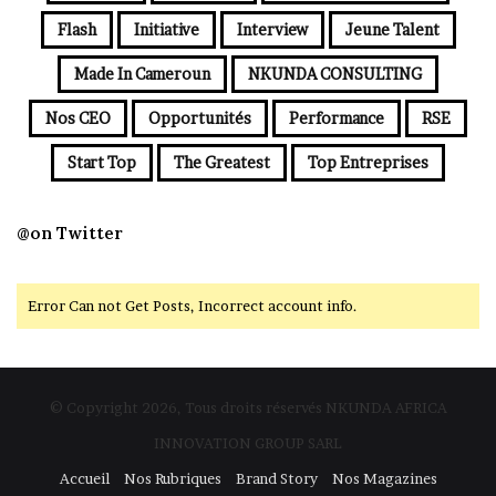
Flash
Initiative
Interview
Jeune Talent
Made In Cameroun
NKUNDA CONSULTING
Nos CEO
Opportunités
Performance
RSE
Start Top
The Greatest
Top Entreprises
@on Twitter
Error Can not Get Posts, Incorrect account info.
© Copyright 2026, Tous droits réservés NKUNDA AFRICA
INNOVATION GROUP SARL
Accueil
Nos Rubriques
Brand Story
Nos Magazines