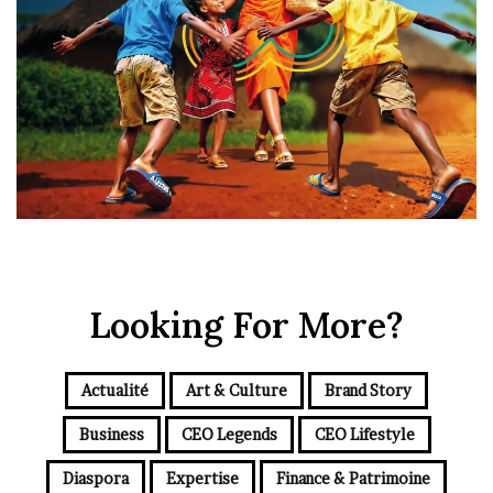
Looking For More?
Actualité
Art & Culture
Brand Story
Business
CEO Legends
CEO Lifestyle
Diaspora
Expertise
Finance & Patrimoine