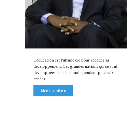
L’éducation est l’ultime clé pour accéder au
développement. Les grandes nations qui se sont
développées dans le monde pendant plusieurs
années…
Lire la suite »
Afri
Insurance
et
AfriLife
il y a 1 semaine
Insurance
Afri Insurance et AfriLife
: