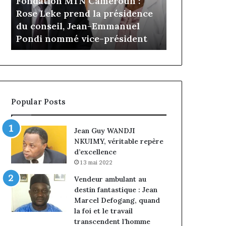
MTN Cameroun :
il y a 4 jours
Cameroun
rend la présidence
Gaëtan Debuchy à la tête
:
, Jean-Emmanuel
d’Advans Cameroun : le cho
le
é vice-président
de la croissance sous disci
choix
de
la
croissance
sous
discipline
Popular Posts
Jean Guy WANDJI
NKUIMY, véritable repère
d’excellence
13 mai 2022
Vendeur ambulant au
destin fantastique : Jean
Marcel Defogang, quand
la foi et le travail
transcendent l’homme