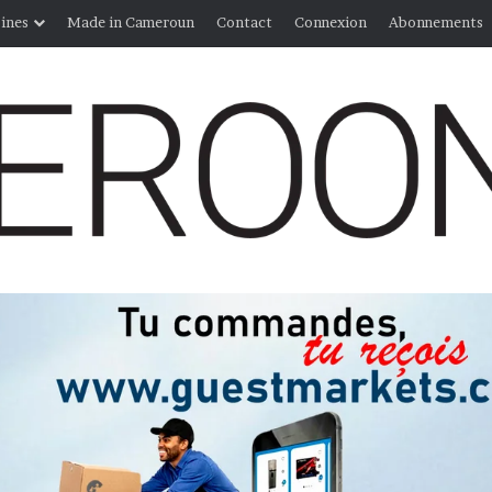
ines
Made in Cameroun
Contact
Connexion
Abonnements