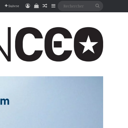
Connexion
Voir votre panier
Article Aléatoire
Sidebar (barre latérale)
Rechercher
Suivre