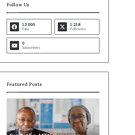
Follow Us
13 000
1 218
Fans
Followers
0
Subscribers
Featured Posts
Gaëtan
Debuchy
à
la
tête
d’Advans