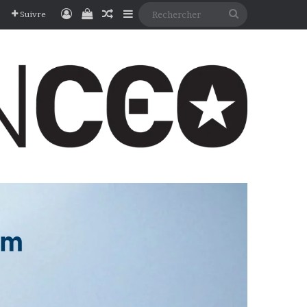
Connexion
Voir votre panier
Article Aléatoire
Sidebar (barre latérale)
Rechercher
Suivre