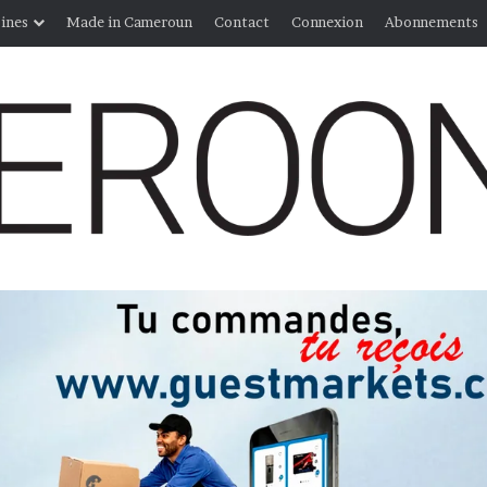
ines
Made in Cameroun
Contact
Connexion
Abonnements