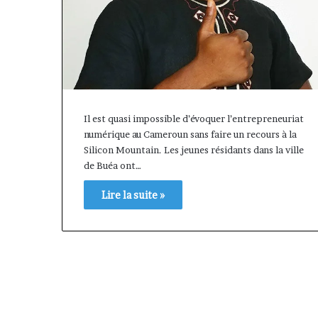
Il est quasi impossible d’évoquer l’entrepreneuriat
numérique au Cameroun sans faire un recours à la
Silicon Mountain. Les jeunes résidants dans la ville
de Buéa ont…
Lire la suite »
« Cette
Fondation
plateforme
MTN
va
Cameroun
contribuer
:
il y a 1 semaine
à
Rose
« Cette plateforme va
il y a 22 heures
faire
Leke