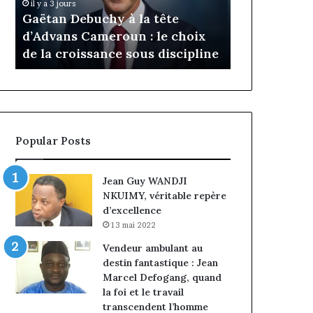
Daya Tchangoum passe de
Insurance
Tchangoum
Philippe
l’expérience client à la
nommé Di
passe
Kanga
ix
conquête du marché des
intérim, 
de
nommé
line
entreprises
Norbert 
l’expérience
Directeur
client
Général
à
par
la
intérim,
conquête
fin
du
de
Popular Posts
marché
mandat
des
pour
entreprises
Norbert
Jean Guy WANDJI
Ngniwake
NKUIMY, véritable repère
d’excellence
13 mai 2022
Vendeur ambulant au
destin fantastique : Jean
Marcel Defogang, quand
la foi et le travail
transcendent l’homme