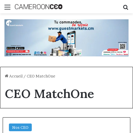
Menu
R
Accueil
/
CEO MatchOne
CEO MatchOne
Nos CEO