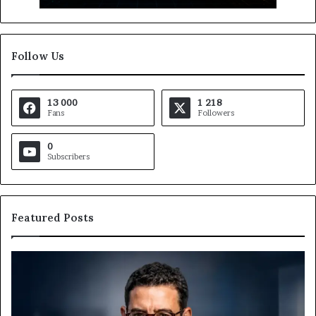
Follow Us
13 000
1 218
Fans
Followers
0
Subscribers
Featured Posts
Gaëtan
M
Debuchy
Bu
à
:
la
Ma