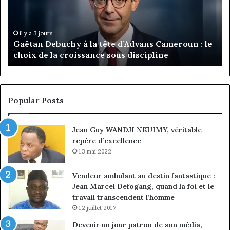
tête
Ro
d’Advans
Da
Cameroun
Tc
:
pa
il y a 3 jours
Gaëtan Debuchy à la tête d’Advans Cameroun : le
le
de
choix de la croissance sous discipline
choix
l’
de
cl
la
à
croissance
la
sous
co
Popular Posts
discipline
du
ma
Jean Guy WANDJI NKUIMY, véritable
de
repère d’excellence
en
13 mai 2022
Vendeur ambulant au destin fantastique :
Jean Marcel Defogang, quand la foi et le
travail transcendent l’homme
12 juillet 2017
Devenir un jour patron de son média,