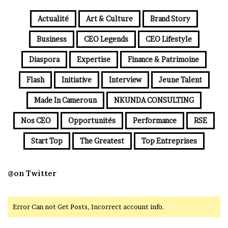
Actualité
Art & Culture
Brand Story
Business
CEO Legends
CEO Lifestyle
Diaspora
Expertise
Finance & Patrimoine
Flash
Initiative
Interview
Jeune Talent
Made In Cameroun
NKUNDA CONSULTING
Nos CEO
Opportunités
Performance
RSE
Start Top
The Greatest
Top Entreprises
@on Twitter
Error Can not Get Posts, Incorrect account info.