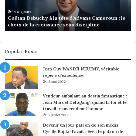
Cameroun
Tc
:
pa
il y a 3 jours
Gaëtan Debuchy à la tête d’Advans Cameroun : le
le
de
choix de la croissance sous discipline
choix
l’
de
cl
la
à
croissance
la
sous
co
Popular Posts
discipline
du
ma
Jean Guy WANDJI NKUIMY, véritable
de
repère d’excellence
en
13 mai 2022
Vendeur ambulant au destin fantastique :
Jean Marcel Defogang, quand la foi et le
travail transcendent l’homme
12 juillet 2017
Devenir un jour patron de son média,
Cyrille Bojiko l’avait rêvé : le patron de