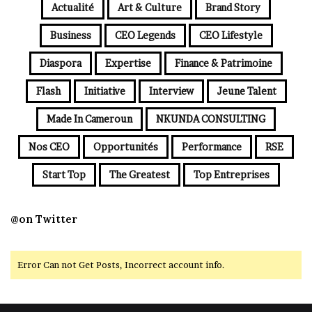
Actualité
Art & Culture
Brand Story
Business
CEO Legends
CEO Lifestyle
Diaspora
Expertise
Finance & Patrimoine
Flash
Initiative
Interview
Jeune Talent
Made In Cameroun
NKUNDA CONSULTING
Nos CEO
Opportunités
Performance
RSE
Start Top
The Greatest
Top Entreprises
@on Twitter
Error Can not Get Posts, Incorrect account info.