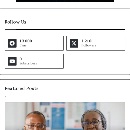
Follow Us
13 000
1 218
Fans
Followers
0
Subscribers
Featured Posts
Fondation
Ga
MTN
De
Cameroun
à
:
la
Rose
tê