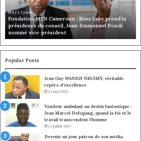
Leke
d’
prend
Ca
il y a 3 jours
Fondation MTN Cameroun : Rose Leke prend la
la
:
s
présidence du conseil, Jean-Emmanuel Pondi
présidence
le
nommé vice-président
du
ch
conseil,
de
Jean-
la
Emmanuel
cr
Pondi
so
Popular Posts
nommé
di
vice-
Jean Guy WANDJI NKUIMY, véritable
président
repère d’excellence
13 mai 2022
Vendeur ambulant au destin fantastique :
Jean Marcel Defogang, quand la foi et le
travail transcendent l’homme
12 juillet 2017
Devenir un jour patron de son média,