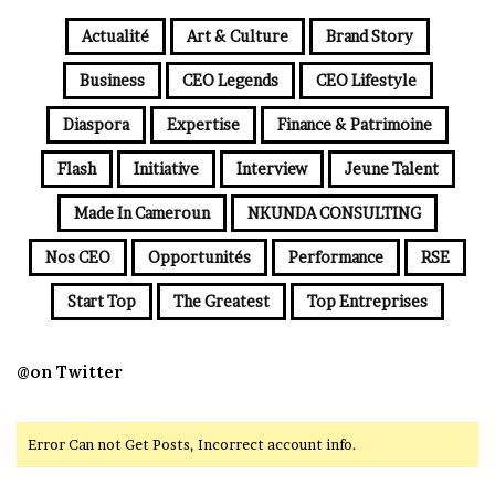
Actualité
Art & Culture
Brand Story
Business
CEO Legends
CEO Lifestyle
Diaspora
Expertise
Finance & Patrimoine
Flash
Initiative
Interview
Jeune Talent
Made In Cameroun
NKUNDA CONSULTING
Nos CEO
Opportunités
Performance
RSE
Start Top
The Greatest
Top Entreprises
@on Twitter
Error Can not Get Posts, Incorrect account info.