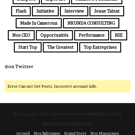
Flash
Initiative
Interview
Jeune Talent
Made In Cameroun
NKUNDA CONSULTING
Nos CEO
Opportunités
Performance
RSE
Start Top
The Greatest
Top Entreprises
@on Twitter
Error Can not Get Posts, Incorrect account info.
© Copyright 2026, Tous droits réservés NKUNDA AFRICA
INNOVATION GROUP SARL
Accueil
Nos Rubriques
Brand Story
Nos Magazines