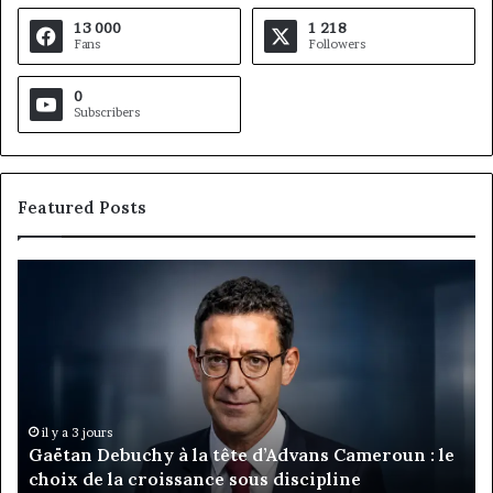
13 000
1 218
Fans
Followers
0
Subscribers
Featured Posts
Gaëtan
M
Debuchy
Bu
à
:
la
Ma
tête
Ro
d’Advans
Da
Cameroun
Tc
:
pa
il y a 3 jours
Gaëtan Debuchy à la tête d’Advans Cameroun : le
le
de
choix de la croissance sous discipline
choix
l’