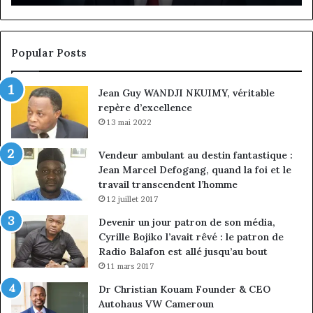
de
cl
la
à
croissance
la
sous
co
Popular Posts
discipline
du
ma
Jean Guy WANDJI NKUIMY, véritable
de
repère d’excellence
en
13 mai 2022
Vendeur ambulant au destin fantastique :
Jean Marcel Defogang, quand la foi et le
travail transcendent l’homme
12 juillet 2017
Devenir un jour patron de son média,
Cyrille Bojiko l’avait rêvé : le patron de
Radio Balafon est allé jusqu’au bout
11 mars 2017
Dr Christian Kouam Founder & CEO
Autohaus VW Cameroun