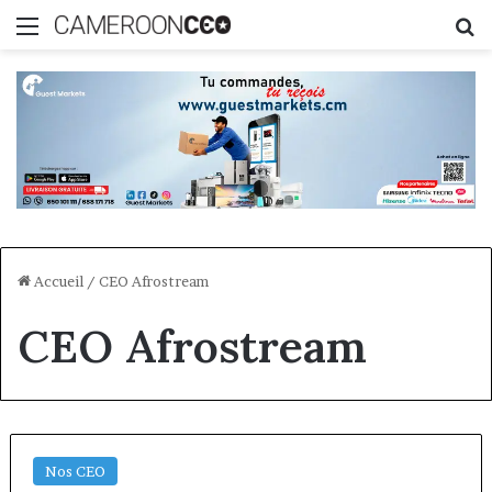
Menu
R
Accueil
/
CEO Afrostream
CEO Afrostream
Nos CEO