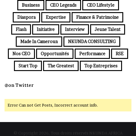
Business
CEO Legends
CEO Lifestyle
Diaspora
Expertise
Finance & Patrimoine
Flash
Initiative
Interview
Jeune Talent
Made In Cameroun
NKUNDA CONSULTING
Nos CEO
Opportunités
Performance
RSE
Start Top
The Greatest
Top Entreprises
@on Twitter
Error Can not Get Posts, Incorrect account info.
© Copyright 2026, Tous droits réservés NKUNDA AFRICA