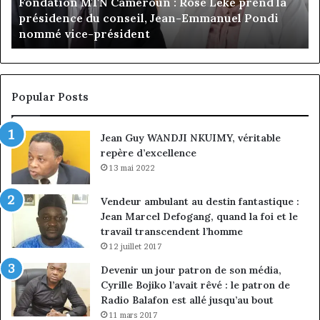
Fondation MTN Cameroun : Rose Leke prend la
la
:
s
présidence du conseil, Jean-Emmanuel Pondi
présidence
le
nommé vice-président
du
ch
conseil,
de
Jean-
la
Emmanuel
cr
Pondi
so
Popular Posts
nommé
di
vice-
Jean Guy WANDJI NKUIMY, véritable
président
repère d’excellence
13 mai 2022
Vendeur ambulant au destin fantastique :
Jean Marcel Defogang, quand la foi et le
travail transcendent l’homme
12 juillet 2017
Devenir un jour patron de son média,
Cyrille Bojiko l’avait rêvé : le patron de
Radio Balafon est allé jusqu’au bout
11 mars 2017